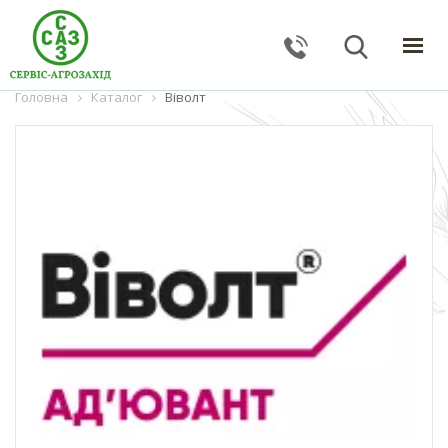
Головна
ГОЛОВНА
Каталог
Віволт
КАТАЛОГ
ПОСЛУГИ
ПРО КОМПАНІЮ
НОВИНИ
КОНТАКТИ
ЗВОРОТНИЙ ЗВ'ЯЗОК
Тернопільська обл., с. Великі Гаї, вул. Підлісна, 27
+38 (067) 24–38–191
serviceagrozahid@gmail.com