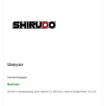
Ширудо
Інсектициди
Belchim
Інсектоакарицид для захисту яблуні, виноградників та сої