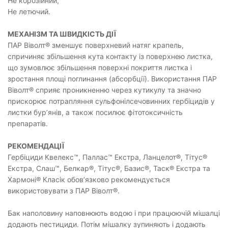
Не корозійний,
Не летючий.
МЕХАНІЗМ ТА ШВИДКІСТЬ ДІЇ
ПАР Віволт® зменшує поверхневий натяг крапель,
спричиняє збільшення кута контакту із поверхнею листка,
що зумовлює збільшення поверхні покриття листка і
зростання площі поглинання (абсорбції). Використання ПАР
Віволт® сприяє проникненню через кутикулу та значно
прискорює потрапляння сульфонілсечовинних гербіцидів у
листки бур’янів, а також посилює фітотоксичність
препаратів.
РЕКОМЕНДАЦІЇ
Гербіциди Квелекс™, Паллас™ Екстра, Ланцелот®, Тітус®
Екстра, Слаш™, Белкар®, Тітус®, Базис®, Таск® Екстра та
Хармоні® Класік обов’язково рекомендується
використовувати з ПАР Віволт®.
Бак наполовину наповнюють водою і при працюючій мішалці
додають пестициди. Потім мішалку зупиняють і додають