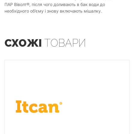
ПАР Віволт®, після чого доливають в бак води до
необхідного об’єму і знову включають мішалку.
СХОЖІ
ТОВАРИ