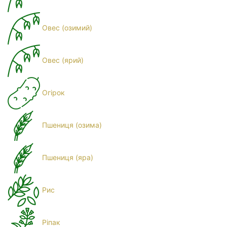
Овес (озимий)
Овес (ярий)
Огірок
Пшениця (озима)
Пшениця (яра)
Рис
Ріпак