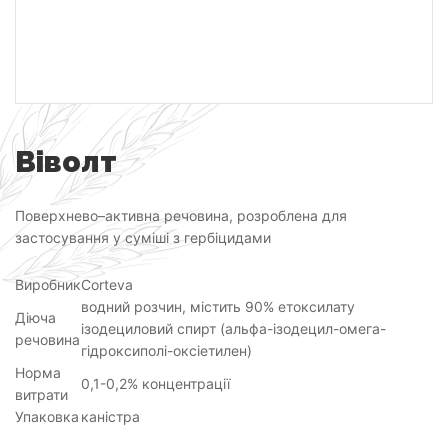
Віволт
Поверхнево–активна речовина, розроблена для
застосування у суміші з гербіцидами
Виробник
Corteva
водний розчин, містить 90% етоксилату
Діюча
ізодециловий спирт (альфа-ізодецил-омега-
речовина
гідроксиполі-оксіетилен)
Норма
0,1-0,2% концентрації
витрати
Упаковка
каністра