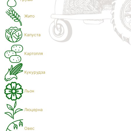
Жито
Капуста
Картопля
Кукурудза
Льон
Люцерна
Овес