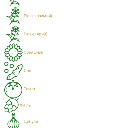
Ріпак (озимий)
Ріпак (ярий)
Соняшник
Соя
Томат
Хміль
Цибуля