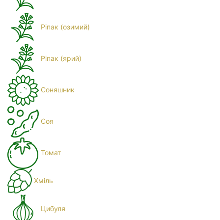
Ріпак (озимий)
Ріпак (ярий)
Соняшник
Соя
Томат
Хміль
Цибуля