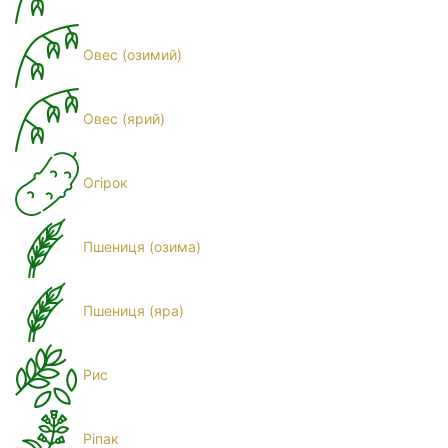
Овес (озимий)
Овес (ярий)
Огірок
Пшениця (озима)
Пшениця (яра)
Рис
Ріпак