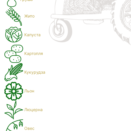
Жито
Капуста
Картопля
Кукурудза
Льон
Люцерна
Овес