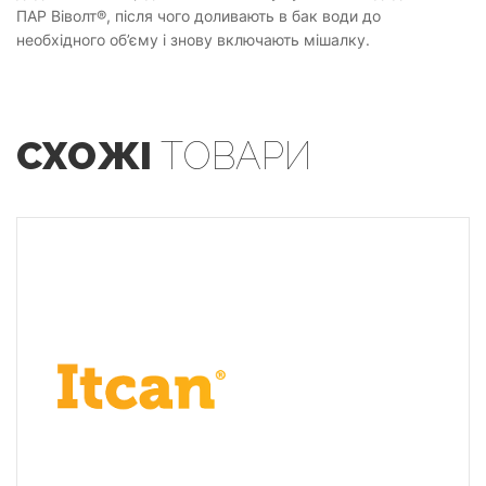
ПАР Віволт®, після чого доливають в бак води до
необхідного об’єму і знову включають мішалку.
СХОЖІ
ТОВАРИ