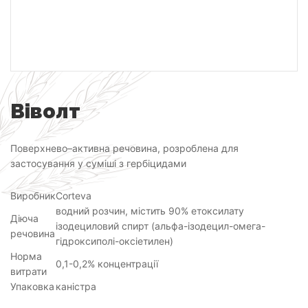
Віволт
Поверхнево–активна речовина, розроблена для
застосування у суміші з гербіцидами
Виробник
Corteva
водний розчин, містить 90% етоксилату
Діюча
ізодециловий спирт (альфа-ізодецил-омега-
речовина
гідроксиполі-оксіетилен)
Норма
0,1-0,2% концентрації
витрати
Упаковка
каністра