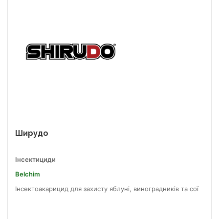
Ширудо
Інсектициди
Belchim
Інсектоакарицид для захисту яблуні, виноградників та сої