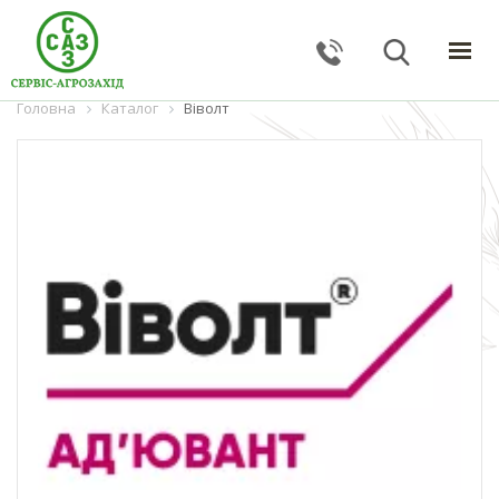
Головна
ГОЛОВНА
Каталог
Віволт
КАТАЛОГ
ПОСЛУГИ
ПРО КОМПАНІЮ
НОВИНИ
КОНТАКТИ
ЗВОРОТНИЙ ЗВ'ЯЗОК
Тернопільська обл., с. Великі Гаї, вул. Підлісна, 27
+38 (067) 24–38–191
serviceagrozahid@gmail.com