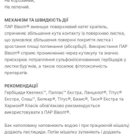
Не корозійний,
Не летючий.
МЕХАНІЗМ ТА ШВИДКІСТЬ ДІЇ
ПАР Віволт® зменшує поверхневий натяг крапель,
спричиняє збільшення кута контакту із поверхнею листка,
що зумовлює збільшення поверхні покриття листка і
зростання площі поглинання (абсорбції). Використання ПАР
Віволт® сприяє проникненню через кутикулу та значно
прискорює потрапляння сульфонілсечовинних гербіцидів у
листки бур’янів, а також посилює фітотоксичність
препаратів.
РЕКОМЕНДАЦІЇ
Гербіциди Квелекс™, Паллас™ Екстра, Ланцелот®, Тітус®
Екстра, Слаш™, Белкар®, Тітус®, Базис®, Таск® Екстра та
Хармоні® Класік обов’язково рекомендується
використовувати з ПАР Віволт®.
Бак наполовину наповнюють водою і при працюючій мішалці
додають пестициди. Потім мішалку зупиняють і додають