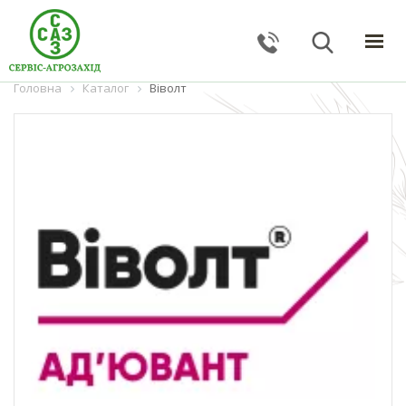
Головна
ГОЛОВНА
Каталог
Віволт
КАТАЛОГ
ПОСЛУГИ
ПРО КОМПАНІЮ
НОВИНИ
КОНТАКТИ
ЗВОРОТНИЙ ЗВ'ЯЗОК
Тернопільська обл., с. Великі Гаї, вул. Підлісна, 27
+38 (067) 24–38–191
serviceagrozahid@gmail.com