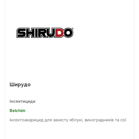
Ширудо
Інсектициди
Belchim
Інсектоакарицид для захисту яблуні, виноградників та сої