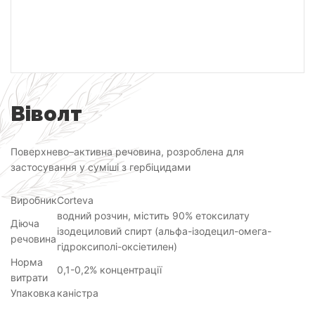
Віволт
Поверхнево–активна речовина, розроблена для
застосування у суміші з гербіцидами
Виробник
Corteva
водний розчин, містить 90% етоксилату
Діюча
ізодециловий спирт (альфа-ізодецил-омега-
речовина
гідроксиполі-оксіетилен)
Норма
0,1-0,2% концентрації
витрати
Упаковка
каністра