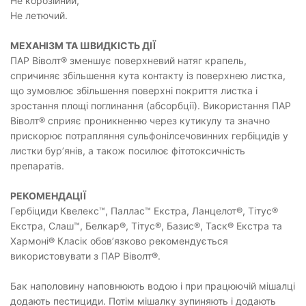
Не корозійний,
Не летючий.
МЕХАНІЗМ ТА ШВИДКІСТЬ ДІЇ
ПАР Віволт® зменшує поверхневий натяг крапель,
спричиняє збільшення кута контакту із поверхнею листка,
що зумовлює збільшення поверхні покриття листка і
зростання площі поглинання (абсорбції). Використання ПАР
Віволт® сприяє проникненню через кутикулу та значно
прискорює потрапляння сульфонілсечовинних гербіцидів у
листки бур’янів, а також посилює фітотоксичність
препаратів.
РЕКОМЕНДАЦІЇ
Гербіциди Квелекс™, Паллас™ Екстра, Ланцелот®, Тітус®
Екстра, Слаш™, Белкар®, Тітус®, Базис®, Таск® Екстра та
Хармоні® Класік обов’язково рекомендується
використовувати з ПАР Віволт®.
Бак наполовину наповнюють водою і при працюючій мішалці
додають пестициди. Потім мішалку зупиняють і додають