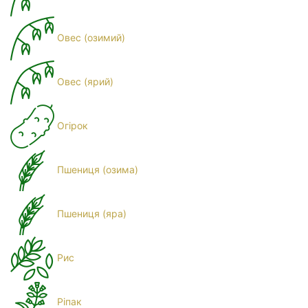
Овес (озимий)
Овес (ярий)
Огірок
Пшениця (озима)
Пшениця (яра)
Рис
Ріпак