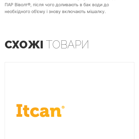
ПАР Віволт®, після чого доливають в бак води до
необхідного об’єму і знову включають мішалку.
СХОЖІ
ТОВАРИ