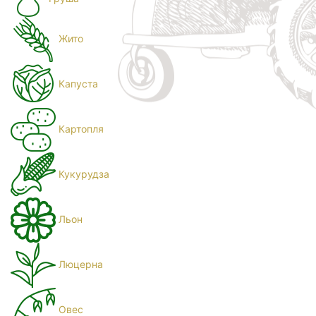
Жито
Капуста
Картопля
Кукурудза
Льон
Люцерна
Овес