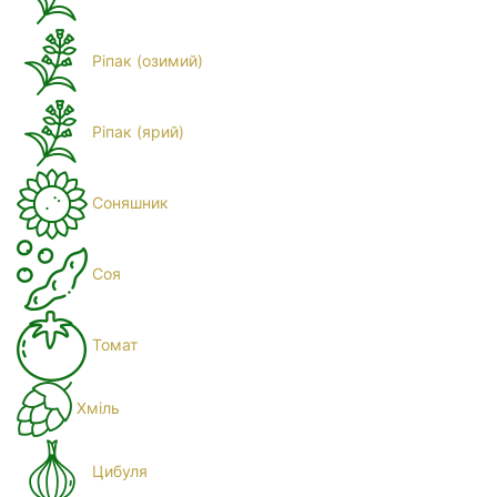
Ріпак (озимий)
Ріпак (ярий)
Соняшник
Соя
Томат
Хміль
Цибуля