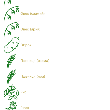
Овес (озимий)
Овес (ярий)
Огірок
Пшениця (озима)
Пшениця (яра)
Рис
Ріпак