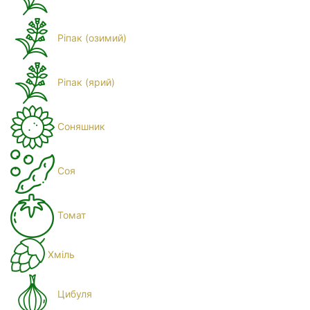
Ріпак (озимий)
Ріпак (ярий)
Соняшник
Соя
Томат
Хміль
Цибуля