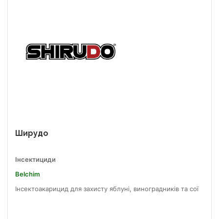
Ширудо
Інсектициди
Belchim
Інсектоакарицид для захисту яблуні, виноградників та сої