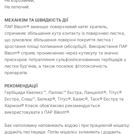
Не корозійний,
Не летючий.
МЕХАНІЗМ ТА ШВИДКІСТЬ ДІЇ
ПАР Віволт® зменшує поверхневий натяг крапель,
спричиняє збільшення кута контакту із поверхнею листка,
що зумовлює збільшення поверхні покриття листка і
зростання площі поглинання (абсорбції). Використання ПАР
Віволт® сприяє проникненню через кутикулу та значно
прискорює потрапляння сульфонілсечовинних гербіцидів у
листки бур’янів, а також посилює фітотоксичність
препаратів.
РЕКОМЕНДАЦІЇ
Гербіциди Квелекс™, Паллас™ Екстра, Ланцелот®, Тітус®
Екстра, Слаш™, Белкар®, Тітус®, Базис®, Таск® Екстра та
Хармоні® Класік обов’язково рекомендується
використовувати з ПАР Віволт®.
Бак наполовину наповнюють водою і при працюючій мішалці
додають пестициди. Потім мішалку зупиняють і додають