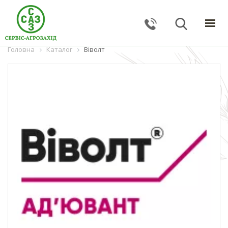
Головна
ГОЛОВНА
Каталог
Віволт
КАТАЛОГ
ПОСЛУГИ
ПРО КОМПАНІЮ
НОВИНИ
КОНТАКТИ
ЗВОРОТНИЙ ЗВ'ЯЗОК
Тернопільська обл., с. Великі Гаї, вул. Підлісна, 27
+38 (067) 24–38–191
serviceagrozahid@gmail.com