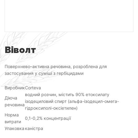
Віволт
Поверхнево–активна речовина, розроблена для
застосування у суміші з гербіцидами
Виробник
Corteva
водний розчин, містить 90% етоксилату
Діюча
ізодециловий спирт (альфа-ізодецил-омега-
речовина
гідроксиполі-оксіетилен)
Норма
0,1-0,2% концентрації
витрати
Упаковка
каністра