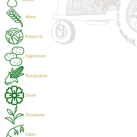
Жито
Капуста
Картопля
Кукурудза
Льон
Люцерна
Овес