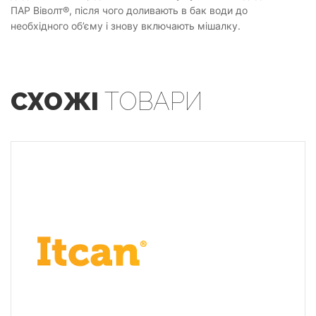
ПАР Віволт®, після чого доливають в бак води до
необхідного об’єму і знову включають мішалку.
СХОЖІ
ТОВАРИ