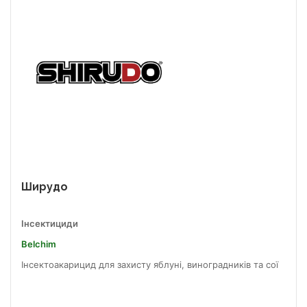
Ширудо
Інсектициди
Belchim
Інсектоакарицид для захисту яблуні, виноградників та сої