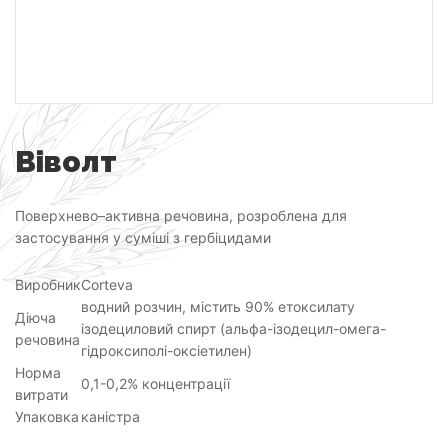
Віволт
Поверхнево–активна речовина, розроблена для
застосування у суміші з гербіцидами
Виробник
Corteva
водний розчин, містить 90% етоксилату
Діюча
ізодециловий спирт (альфа-ізодецил-омега-
речовина
гідроксиполі-оксіетилен)
Норма
0,1-0,2% концентрації
витрати
Упаковка
каністра