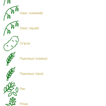
Овес (озимий)
Овес (ярий)
Огірок
Пшениця (озима)
Пшениця (яра)
Рис
Ріпак