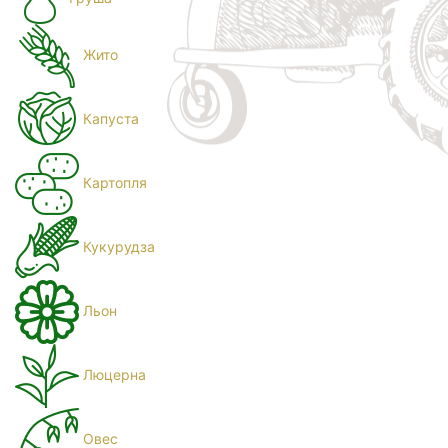
Жито
Капуста
Картопля
Кукурудза
Льон
Люцерна
Овес