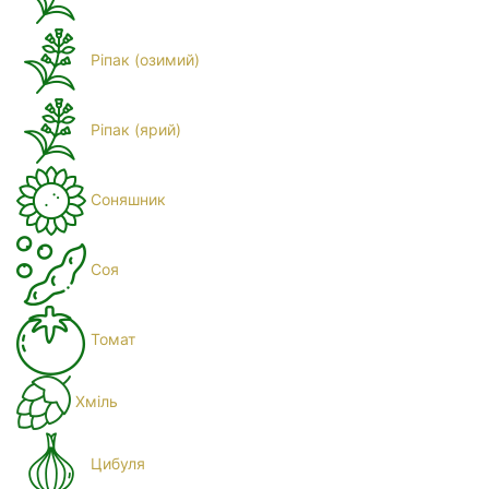
Ріпак (озимий)
Ріпак (ярий)
Соняшник
Соя
Томат
Хміль
Цибуля