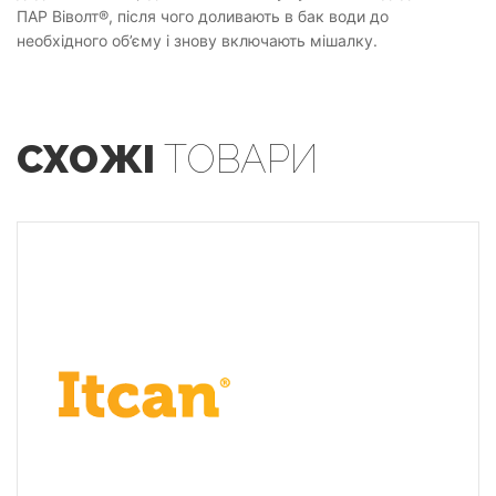
ПАР Віволт®, після чого доливають в бак води до
необхідного об’єму і знову включають мішалку.
СХОЖІ
ТОВАРИ