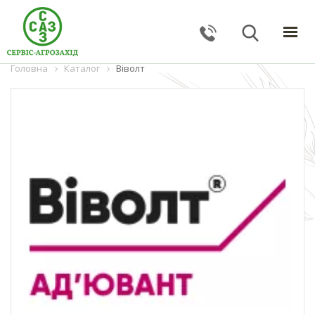
Головна
ГОЛОВНА
Каталог
Віволт
КАТАЛОГ
ПОСЛУГИ
ПРО КОМПАНІЮ
НОВИНИ
КОНТАКТИ
ЗВОРОТНИЙ ЗВ'ЯЗОК
Тернопільська обл., с. Великі Гаї, вул. Підлісна, 27
+38 (067) 24–38–191
serviceagrozahid@gmail.com