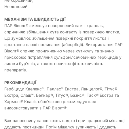
Не корозійний,
Не летючий.
МЕХАНІЗМ ТА ШВИДКІСТЬ ДІЇ
ПАР Віволт® зменшує поверхневий натяг крапель,
спричиняє збільшення кута контакту із поверхнею листка,
що зумовлює збільшення поверхні покриття листка і
зростання площі поглинання (абсорбції). Використання ПАР
Віволт® сприяє проникненню через кутикулу та значно
прискорює потрапляння сульфонілсечовинних гербіцидів у
листки бур’янів, а також посилює фітотоксичність
препаратів.
РЕКОМЕНДАЦІЇ
Гербіциди Квелекс™, Паллас™ Екстра, Ланцелот®, Тітус®
Екстра, Слаш™, Белкар®, Тітус®, Базис®, Таск® Екстра та
Хармоні® Класік обов’язково рекомендується
використовувати з ПАР Віволт®.
Бак наполовину наповнюють водою і при працюючій мішалці
додають пестициди. Потім мішалку зупиняють і додають