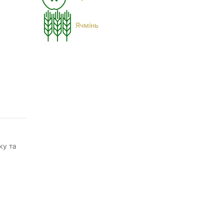
Ячмінь
ку та