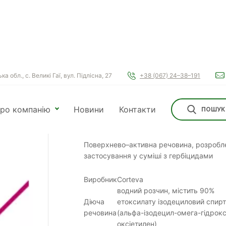
а обл., с. Великі Гаї, вул. Підлісна, 27
+38 (067) 24–38–191
ро компанію
Новини
Контакти
ПОШУК
Віволт
Поверхнево–активна речовина, розробл
застосування у суміші з гербіцидами
Виробник
Corteva
водний розчин, містить 90%
Діюча
етоксилату ізодециловий спирт
речовина
(альфа-ізодецил-омега-гідрокс
оксіетилен)