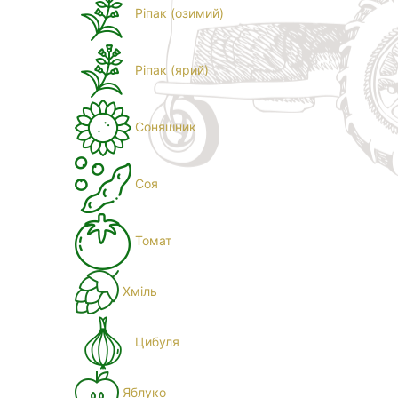
Ріпак (озимий)
Ріпак (ярий)
Соняшник
Соя
Томат
Хміль
Цибуля
Яблуко