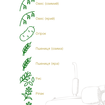
Овес (озимий)
Овес (ярий)
Огірок
Пшениця (озима)
Пшениця (яра)
Рис
Ріпак