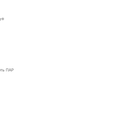
т®
ють ПАР