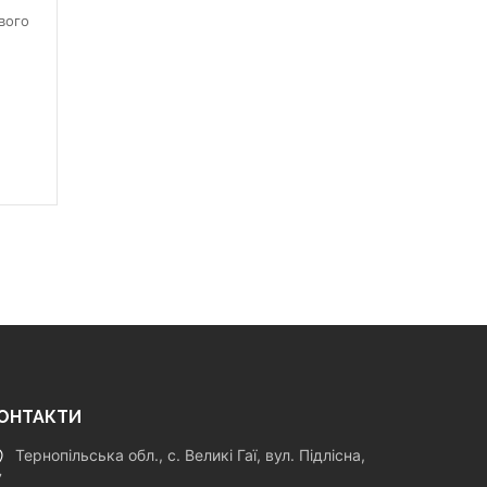
вого
ОНТАКТИ
Тернопільська обл., с. Великі Гаї, вул. Підлісна,
7