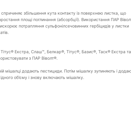
 спричиняє збільшення кута контакту із поверхнею листка, що
зростання площі поглинання (абсорбції). Використання ПАР Вівол
искорює потрапляння сульфонілсечовинних гербіцидів у листки
атів.
Тітус® Екстра, Слаш™, Белкар®, Тітус®, Базис®, Таск® Екстра та
ористовувати з ПАР Віволт®.
й мішалці додають пестициди. Потім мішалку зупиняють і дода
хідного об’єму і знову включають мішалку.