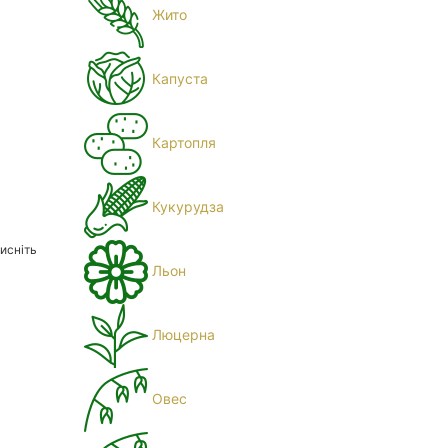
Жито
Капуста
Картопля
Кукурудза
исніть
Льон
Люцерна
Овес