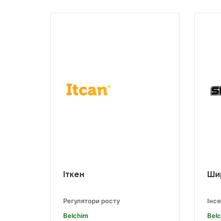
Іткен
Ши
Регулятори росту
Інс
Belchim
Bel