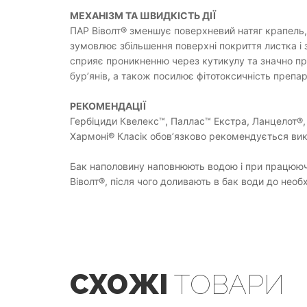
МЕХАНІЗМ ТА ШВИДКІСТЬ ДІЇ
ПАР Віволт® зменшує поверхневий натяг крапель,
зумовлює збільшення поверхні покриття листка і 
сприяє проникненню через кутикулу та значно пр
бур’янів, а також посилює фітотоксичність препар
РЕКОМЕНДАЦІЇ
Гербіциди Квелекс™, Паллас™ Екстра, Ланцелот®, 
Хармоні® Класік обов’язково рекомендується вик
Бак наполовину наповнюють водою і при працюючі
Віволт®, після чого доливають в бак води до необ
СХОЖІ
ТОВАРИ