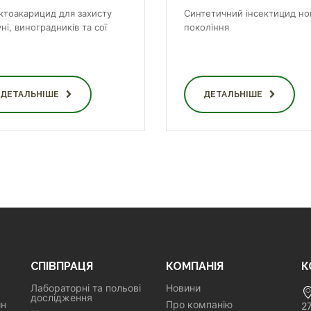
ектоакарицид для захисту
Синтетичний інсектицид но
ні, виноградників та сої
покоління
ДЕТАЛЬНІШЕ
ДЕТАЛЬНІШЕ
СПІВПРАЦЯ
КОМПАНІЯ
К
Лабораторні та польові
Новини
дослідження
ин
Про компанію
2