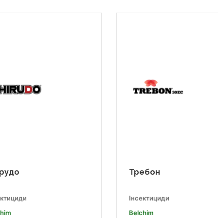
рудо
Требон
ектициди
Інсектициди
chim
Belchim