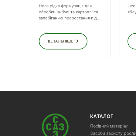
Нова рідка формуляція для
Інс
обробки цибулі та картоплі та
яблу
запобіганню проростання під...
ДЕТАЛЬНІШЕ
КАТАЛОГ
Посівний матеріал
Засоби захисту росл