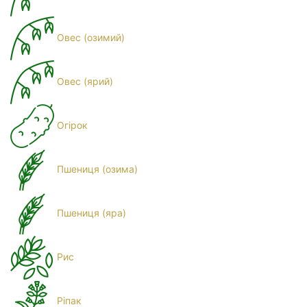
Овес (озимий)
Овес (ярий)
Огірок
Пшениця (озима)
Пшениця (яра)
Рис
Ріпак