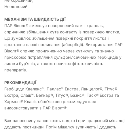
Не корозійний,
Не летючий.
МЕХАНІЗМ ТА ШВИДКІСТЬ ДІЇ
ПАР Віволт® зменшує поверхневий натяг крапель,
спричиняє збільшення кута контакту із поверхнею листка,
що зумовлює збільшення поверхні покриття листка і
зростання площі поглинання (абсорбції). Використання ПАР
Віволт® сприяє проникненню через кутикулу та значно
прискорює потрапляння сульфонілсечовинних гербіцидів у
листки бур’янів, а також посилює фітотоксичність
препаратів.
РЕКОМЕНДАЦІЇ
Гербіциди Квелекс™, Паллас™ Екстра, Ланцелот®, Тітус®
Екстра, Слаш™, Белкар®, Тітус®, Базис®, Таск® Екстра та
Хармоні® Класік обов’язково рекомендується
використовувати з ПАР Віволт®.
Бак наполовину наповнюють водою і при працюючій мішалці
додають пестициди. Потім мішалку зупиняють і додають