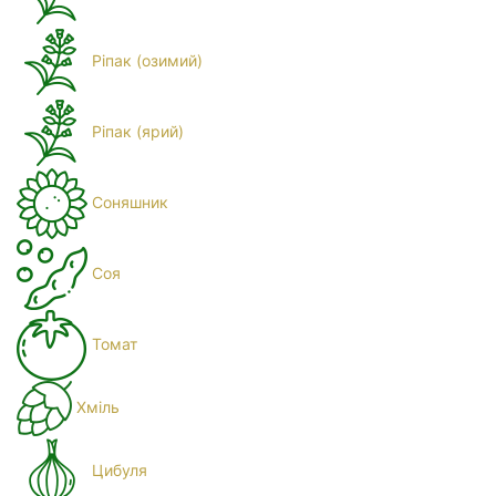
Ріпак (озимий)
Ріпак (ярий)
Соняшник
Соя
Томат
Хміль
Цибуля