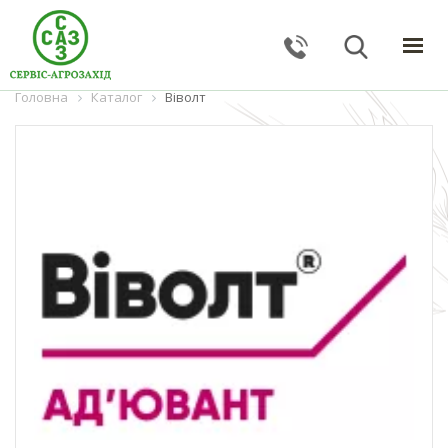
Головна
ГОЛОВНА
Каталог
Віволт
КАТАЛОГ
ПОСЛУГИ
ПРО КОМПАНІЮ
НОВИНИ
КОНТАКТИ
ЗВОРОТНИЙ ЗВ'ЯЗОК
Тернопільська обл., с. Великі Гаї, вул. Підлісна, 27
+38 (067) 24–38–191
serviceagrozahid@gmail.com