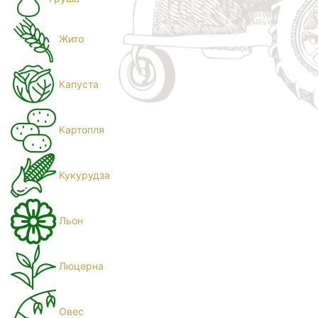
Жито
Капуста
Картопля
Кукурудза
Льон
Люцерна
Овес