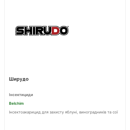
Ширудо
Інсектициди
Belchim
Інсектоакарицид для захисту яблуні, виноградників та сої