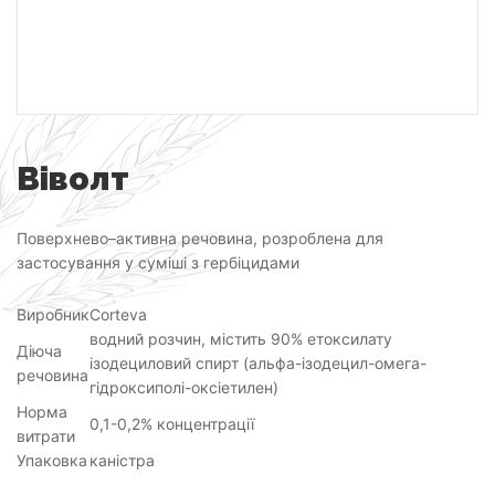
Віволт
Поверхнево–активна речовина, розроблена для
застосування у суміші з гербіцидами
Виробник
Corteva
водний розчин, містить 90% етоксилату
Діюча
ізодециловий спирт (альфа-ізодецил-омега-
речовина
гідроксиполі-оксіетилен)
Норма
0,1-0,2% концентрації
витрати
Упаковка
каністра