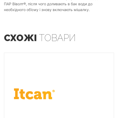
ПАР Віволт®, після чого доливають в бак води до
необхідного об’єму і знову включають мішалку.
СХОЖІ
ТОВАРИ