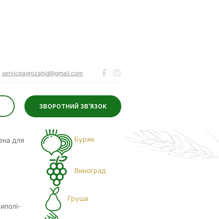
serviceagrozahid@gmail.com
ЗВОРОТНИЙ ЗВ'ЯЗОК
ДЛЯ КУЛЬТУР
Буряк
ена для
Виноград
Груша
иполі-