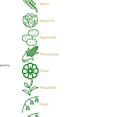
Жито
Капуста
Картопля
Кукурудза
исніть
Льон
Люцерна
Овес