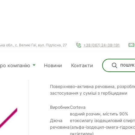
а обл., с. Великі Гаї, вул. Підлісна, 27
+38 (067) 24–38–191
ро компанію
Новини
Контакти
ПОШУК
Віволт
Поверхнево–активна речовина, розробл
застосування у суміші з гербіцидами
Виробник
Corteva
водний розчин, містить 90%
Діюча
етоксилату ізодециловий спирт
речовина
(альфа-ізодецил-омега-гідрокс
оксіетилен)