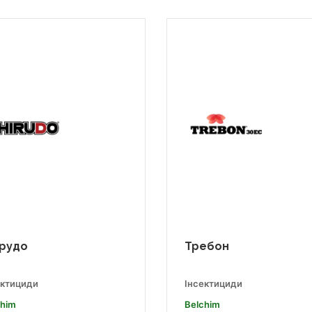
рудо
Требон
ектициди
Інсектициди
chim
Belchim