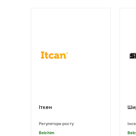
Іткен
Ши
Регулятори росту
Інс
Belchim
Bel