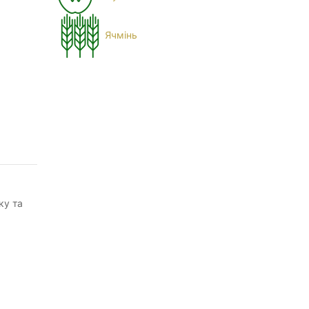
Ячмінь
ку та