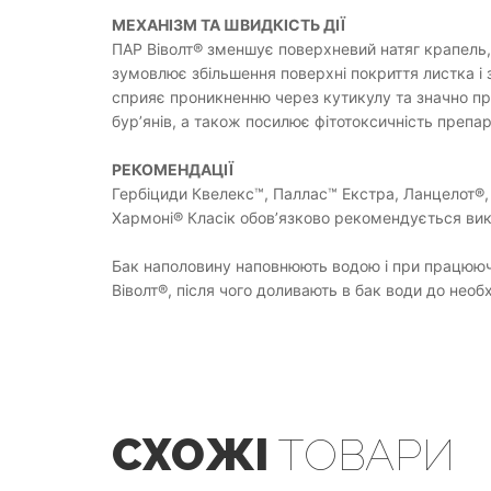
МЕХАНІЗМ ТА ШВИДКІСТЬ ДІЇ
ПАР Віволт® зменшує поверхневий натяг крапель,
зумовлює збільшення поверхні покриття листка і 
сприяє проникненню через кутикулу та значно пр
бур’янів, а також посилює фітотоксичність препар
РЕКОМЕНДАЦІЇ
Гербіциди Квелекс™, Паллас™ Екстра, Ланцелот®, 
Хармоні® Класік обов’язково рекомендується вик
Бак наполовину наповнюють водою і при працюючі
Віволт®, після чого доливають в бак води до необ
СХОЖІ
ТОВАРИ