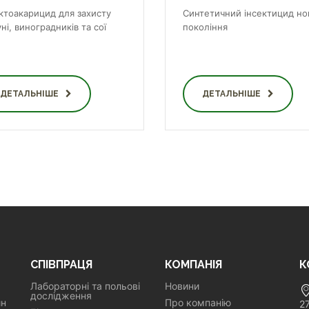
ектоакарицид для захисту
Синтетичний інсектицид но
ні, виноградників та сої
покоління
ДЕТАЛЬНІШЕ
ДЕТАЛЬНІШЕ
СПІВПРАЦЯ
КОМПАНІЯ
К
Лабораторні та польові
Новини
дослідження
ин
Про компанію
2