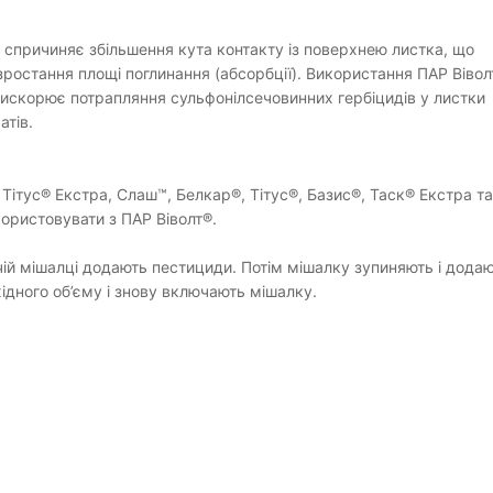
 спричиняє збільшення кута контакту із поверхнею листка, що
зростання площі поглинання (абсорбції). Використання ПАР Вівол
искорює потрапляння сульфонілсечовинних гербіцидів у листки
атів.
Тітус® Екстра, Слаш™, Белкар®, Тітус®, Базис®, Таск® Екстра та
ористовувати з ПАР Віволт®.
й мішалці додають пестициди. Потім мішалку зупиняють і дода
хідного об’єму і знову включають мішалку.