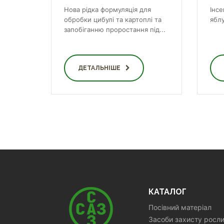
Нова рідка формуляція для
Інс
обробки цибулі та картоплі та
яблу
запобіганню проростання під...
ДЕТАЛЬНІШЕ
КАТАЛОГ
Посівний матеріал
Засоби захисту росл