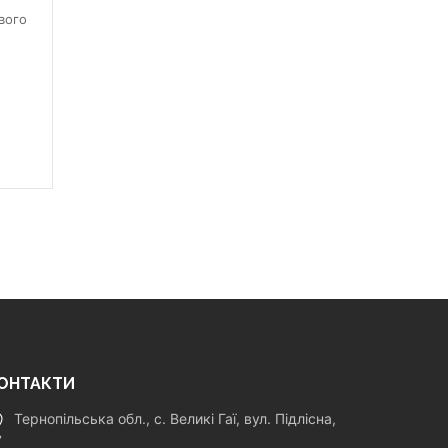
вого
ОНТАКТИ
Тернопільська обл., с. Великі Гаї, вул. Підлісна,
7