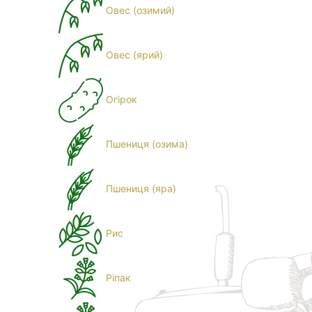
Овес (озимий)
Овес (ярий)
Огірок
Пшениця (озима)
Пшениця (яра)
Рис
Ріпак