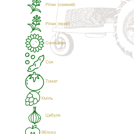
Ріпак (озимий)
Ріпак (ярий)
Соняшник
Соя
Томат
Хміль
Цибуля
Яблуко