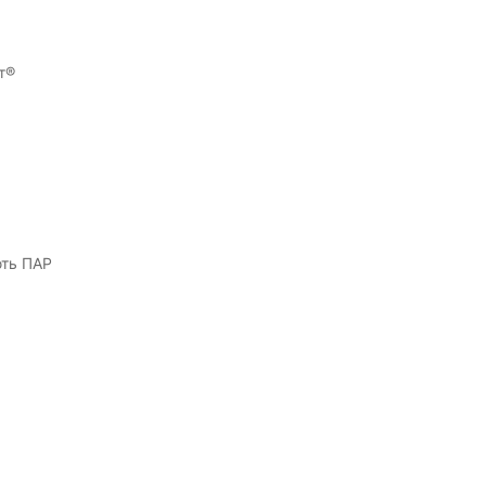
т®
ють ПАР