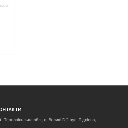
вого
ОНТАКТИ
Тернопільська обл., с. Великі Гаї, вул. Підлісна,
7