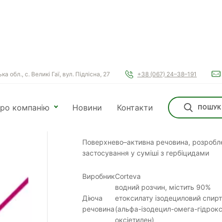
а обл., с. Великі Гаї, вул. Підлісна, 27
+38 (067) 24–38–191
ро компанію
Новини
Контакти
ПОШУК
Віволт
Поверхнево–активна речовина, розробл
застосування у суміші з гербіцидами
Виробник
Corteva
водний розчин, містить 90%
Діюча
етоксилату ізодециловий спирт
речовина
(альфа-ізодецил-омега-гідрокс
оксіетилен)