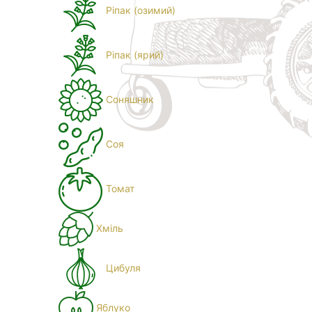
Ріпак (озимий)
Ріпак (ярий)
Соняшник
Соя
Томат
Хміль
Цибуля
Яблуко