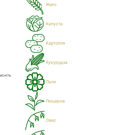
Жито
Капуста
Картопля
Кукурудза
исніть
Льон
Люцерна
Овес