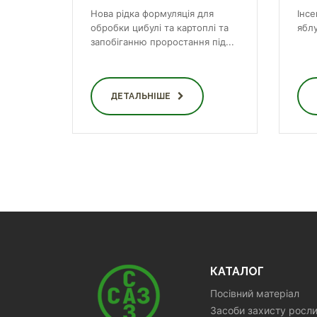
Нова рідка формуляція для
Інс
обробки цибулі та картоплі та
яблу
запобіганню проростання під...
ДЕТАЛЬНІШЕ
КАТАЛОГ
Посівний матеріал
Засоби захисту росл