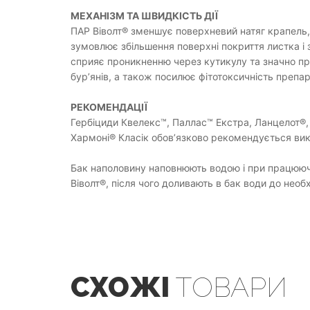
МЕХАНІЗМ ТА ШВИДКІСТЬ ДІЇ
ПАР Віволт® зменшує поверхневий натяг крапель,
зумовлює збільшення поверхні покриття листка і 
сприяє проникненню через кутикулу та значно пр
бур’янів, а також посилює фітотоксичність препар
РЕКОМЕНДАЦІЇ
Гербіциди Квелекс™, Паллас™ Екстра, Ланцелот®, 
Хармоні® Класік обов’язково рекомендується вик
Бак наполовину наповнюють водою і при працюючі
Віволт®, після чого доливають в бак води до необ
СХОЖІ
ТОВАРИ