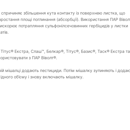
 спричиняє збільшення кута контакту із поверхнею листка, що
зростання площі поглинання (абсорбції). Використання ПАР Вівол
искорює потрапляння сульфонілсечовинних гербіцидів у листки
атів.
Тітус® Екстра, Слаш™, Белкар®, Тітус®, Базис®, Таск® Екстра та
ористовувати з ПАР Віволт®.
й мішалці додають пестициди. Потім мішалку зупиняють і дода
хідного об’єму і знову включають мішалку.