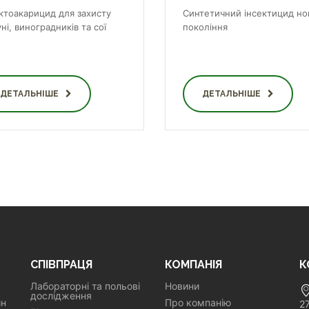
ектоакарицид для захисту
Синтетичний інсектицид но
ні, виноградників та сої
покоління
ДЕТАЛЬНІШЕ
ДЕТАЛЬНІШЕ
СПІВПРАЦЯ
КОМПАНІЯ
К
Лабораторні та польові
Новини
дослідження
ин
Про компанію
2