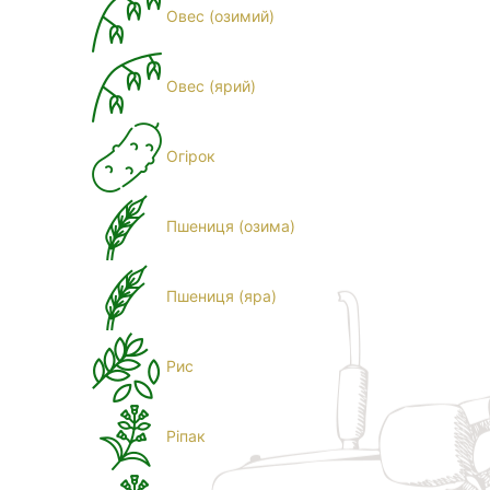
Овес (озимий)
Овес (ярий)
Огірок
Пшениця (озима)
Пшениця (яра)
Рис
Ріпак