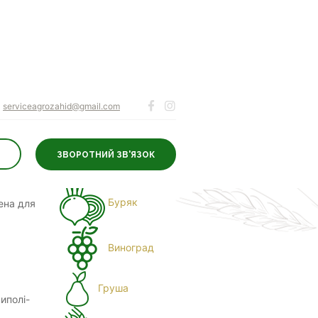
serviceagrozahid@gmail.com
ЗВОРОТНИЙ ЗВ'ЯЗОК
ДЛЯ КУЛЬТУР
Буряк
ена для
Виноград
Груша
иполі-