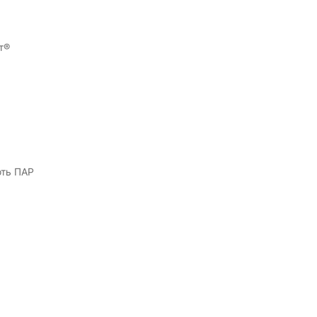
т®
ють ПАР