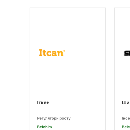
Іткен
Ши
Регулятори росту
Інс
Belchim
Bel