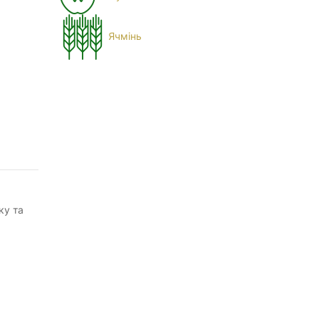
Ячмінь
ку та