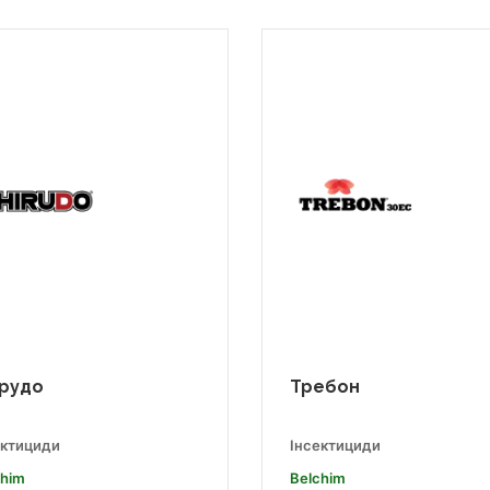
рудо
Требон
ектициди
Інсектициди
chim
Belchim