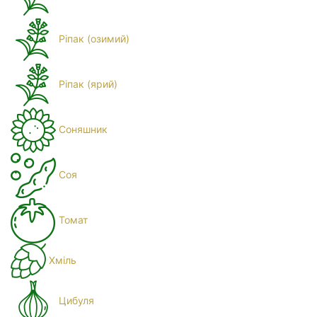
Ріпак (озимий)
Ріпак (ярий)
Соняшник
Соя
Томат
Хміль
Цибуля