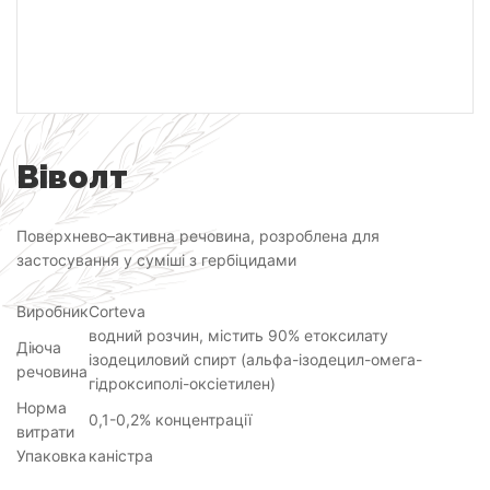
Віволт
Поверхнево–активна речовина, розроблена для
застосування у суміші з гербіцидами
Виробник
Corteva
водний розчин, містить 90% етоксилату
Діюча
ізодециловий спирт (альфа-ізодецил-омега-
речовина
гідроксиполі-оксіетилен)
Норма
0,1-0,2% концентрації
витрати
Упаковка
каністра