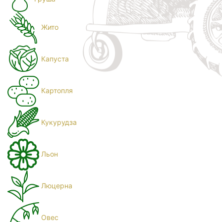
Жито
Капуста
Картопля
Кукурудза
Льон
Люцерна
Овес