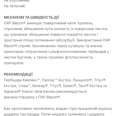
Не корозійний,
Не летючий.
МЕХАНІЗМ ТА ШВИДКІСТЬ ДІЇ
ПАР Віволт® зменшує поверхневий натяг крапель,
спричиняє збільшення кута контакту із поверхнею листка,
що зумовлює збільшення поверхні покриття листка і
зростання площі поглинання (абсорбції). Використання ПАР
Віволт® сприяє проникненню через кутикулу та значно
прискорює потрапляння сульфонілсечовинних гербіцидів у
листки бур’янів, а також посилює фітотоксичність
препаратів.
РЕКОМЕНДАЦІЇ
Гербіциди Квелекс™, Паллас™ Екстра, Ланцелот®, Тітус®
Екстра, Слаш™, Белкар®, Тітус®, Базис®, Таск® Екстра та
Хармоні® Класік обов’язково рекомендується
використовувати з ПАР Віволт®.
Бак наполовину наповнюють водою і при працюючій мішалці
додають пестициди. Потім мішалку зупиняють і додають