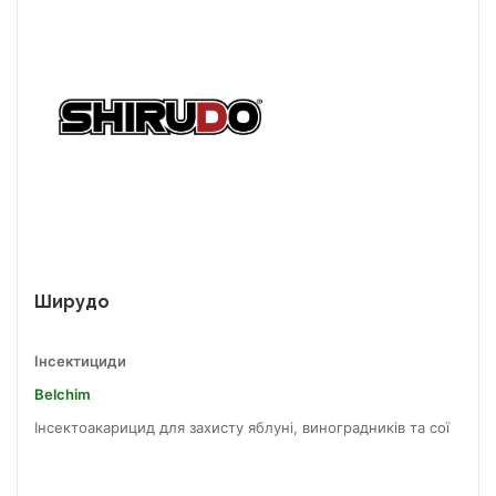
Ширудо
Інсектициди
Belchim
Інсектоакарицид для захисту яблуні, виноградників та сої