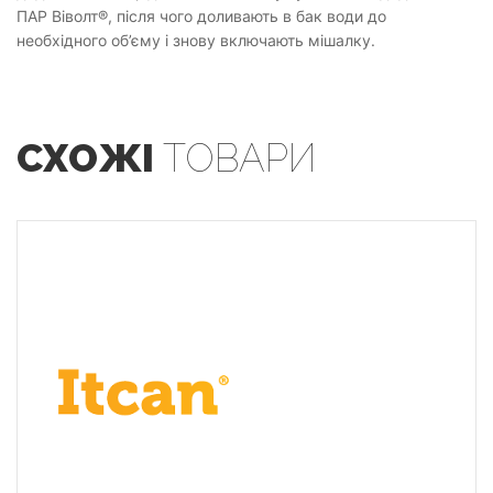
ПАР Віволт®, після чого доливають в бак води до
необхідного об’єму і знову включають мішалку.
СХОЖІ
ТОВАРИ