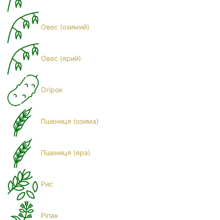
Овес (озимий)
Овес (ярий)
Огірок
Пшениця (озима)
Пшениця (яра)
Рис
Ріпак