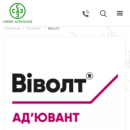
Головна
ГОЛОВНА
Каталог
Віволт
КАТАЛОГ
ПОСЛУГИ
ПРО КОМПАНІЮ
НОВИНИ
КОНТАКТИ
ЗВОРОТНИЙ ЗВ'ЯЗОК
Тернопільська обл., с. Великі Гаї, вул. Підлісна, 27
+38 (067) 24–38–191
serviceagrozahid@gmail.com