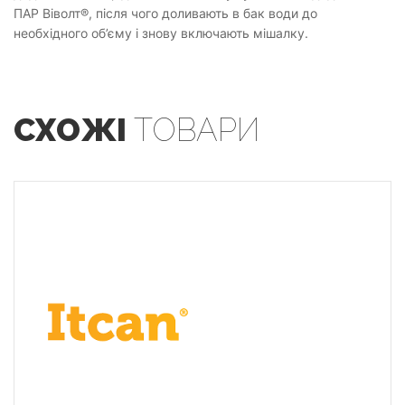
ПАР Віволт®, після чого доливають в бак води до
необхідного об’єму і знову включають мішалку.
СХОЖІ
ТОВАРИ