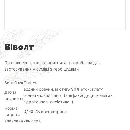
Віволт
Поверхнево–активна речовина, розроблена для
застосування у суміші з гербіцидами
Виробник
Corteva
водний розчин, містить 90% етоксилату
Діюча
ізодециловий спирт (альфа-ізодецил-омега-
речовина
гідроксиполі-оксіетилен)
Норма
0,1-0,2% концентрації
витрати
Упаковка
каністра