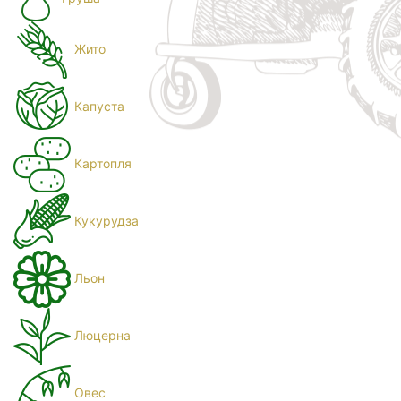
Жито
Капуста
Картопля
Кукурудза
Льон
Люцерна
Овес