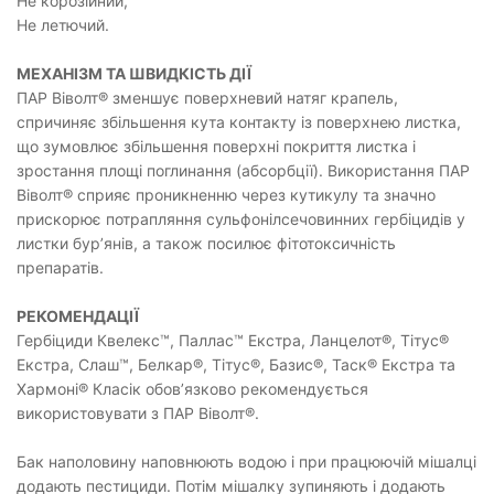
Не корозійний,
Не летючий.
МЕХАНІЗМ ТА ШВИДКІСТЬ ДІЇ
ПАР Віволт® зменшує поверхневий натяг крапель,
спричиняє збільшення кута контакту із поверхнею листка,
що зумовлює збільшення поверхні покриття листка і
зростання площі поглинання (абсорбції). Використання ПАР
Віволт® сприяє проникненню через кутикулу та значно
прискорює потрапляння сульфонілсечовинних гербіцидів у
листки бур’янів, а також посилює фітотоксичність
препаратів.
РЕКОМЕНДАЦІЇ
Гербіциди Квелекс™, Паллас™ Екстра, Ланцелот®, Тітус®
Екстра, Слаш™, Белкар®, Тітус®, Базис®, Таск® Екстра та
Хармоні® Класік обов’язково рекомендується
використовувати з ПАР Віволт®.
Бак наполовину наповнюють водою і при працюючій мішалці
додають пестициди. Потім мішалку зупиняють і додають