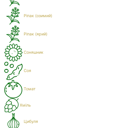
Ріпак (озимий)
Ріпак (ярий)
Соняшник
Соя
Томат
Хміль
Цибуля