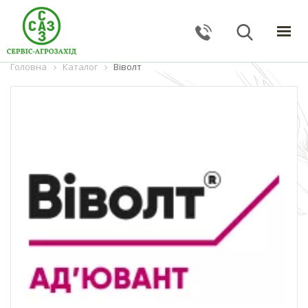
Головна
ГОЛОВНА
Каталог
Віволт
КАТАЛОГ
ПОСЛУГИ
ПРО КОМПАНІЮ
НОВИНИ
КОНТАКТИ
ЗВОРОТНИЙ ЗВ'ЯЗОК
Тернопільська обл., с. Великі Гаї, вул. Підлісна, 27
+38 (067) 24–38–191
serviceagrozahid@gmail.com