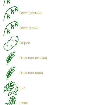
Овес (озимий)
Овес (ярий)
Огірок
Пшениця (озима)
Пшениця (яра)
Рис
Ріпак