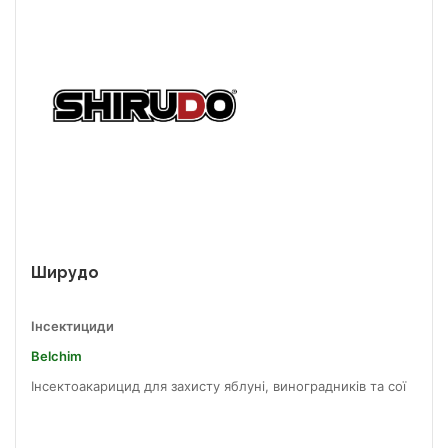
Ширудо
Інсектициди
Belchim
Інсектоакарицид для захисту яблуні, виноградників та сої