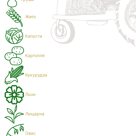
Жито
Капуста
Картопля
Кукурудза
Льон
Люцерна
Овес