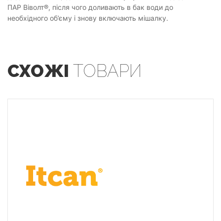
ПАР Віволт®, після чого доливають в бак води до
необхідного об’єму і знову включають мішалку.
СХОЖІ
ТОВАРИ