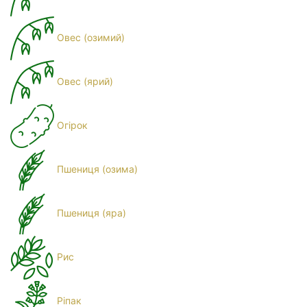
Овес (озимий)
Овес (ярий)
Огірок
Пшениця (озима)
Пшениця (яра)
Рис
Ріпак