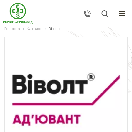
Головна
ГОЛОВНА
Каталог
Віволт
КАТАЛОГ
ПОСЛУГИ
ПРО КОМПАНІЮ
НОВИНИ
КОНТАКТИ
ЗВОРОТНИЙ ЗВ'ЯЗОК
Тернопільська обл., с. Великі Гаї, вул. Підлісна, 27
+38 (067) 24–38–191
serviceagrozahid@gmail.com