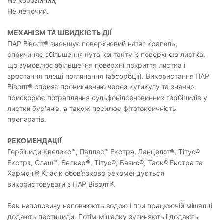
Не корозійний,
Не летючий.
МЕХАНІЗМ ТА ШВИДКІСТЬ ДІЇ
ПАР Віволт® зменшує поверхневий натяг крапель,
спричиняє збільшення кута контакту із поверхнею листка,
що зумовлює збільшення поверхні покриття листка і
зростання площі поглинання (абсорбції). Використання ПАР
Віволт® сприяє проникненню через кутикулу та значно
прискорює потрапляння сульфонілсечовинних гербіцидів у
листки бур’янів, а також посилює фітотоксичність
препаратів.
РЕКОМЕНДАЦІЇ
Гербіциди Квелекс™, Паллас™ Екстра, Ланцелот®, Тітус®
Екстра, Слаш™, Белкар®, Тітус®, Базис®, Таск® Екстра та
Хармоні® Класік обов’язково рекомендується
використовувати з ПАР Віволт®.
Бак наполовину наповнюють водою і при працюючій мішалці
додають пестициди. Потім мішалку зупиняють і додають