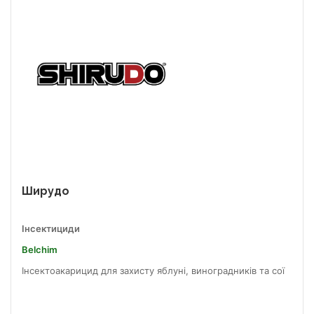
Ширудо
Інсектициди
Belchim
Інсектоакарицид для захисту яблуні, виноградників та сої