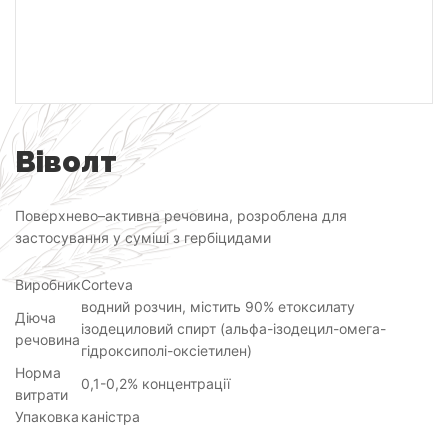
Віволт
Поверхнево–активна речовина, розроблена для
застосування у суміші з гербіцидами
Виробник
Corteva
водний розчин, містить 90% етоксилату
Діюча
ізодециловий спирт (альфа-ізодецил-омега-
речовина
гідроксиполі-оксіетилен)
Норма
0,1-0,2% концентрації
витрати
Упаковка
каністра