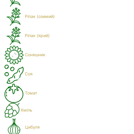
Ріпак (озимий)
Ріпак (ярий)
Соняшник
Соя
Томат
Хміль
Цибуля