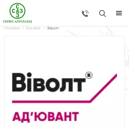
Головна
ГОЛОВНА
Каталог
Віволт
КАТАЛОГ
ПОСЛУГИ
ПРО КОМПАНІЮ
НОВИНИ
КОНТАКТИ
ЗВОРОТНИЙ ЗВ'ЯЗОК
Тернопільська обл., с. Великі Гаї, вул. Підлісна, 27
+38 (067) 24–38–191
serviceagrozahid@gmail.com