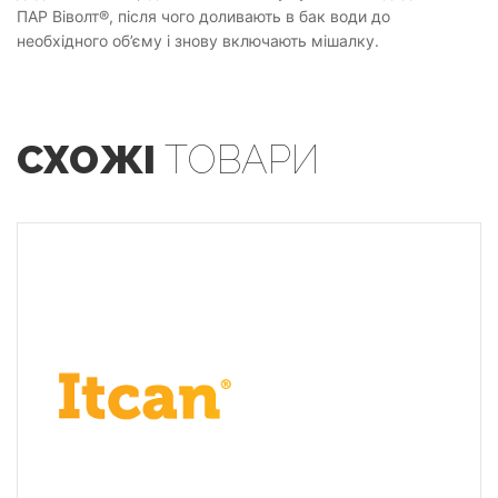
ПАР Віволт®, після чого доливають в бак води до
необхідного об’єму і знову включають мішалку.
СХОЖІ
ТОВАРИ