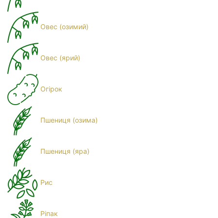
Овес (озимий)
Овес (ярий)
Огірок
Пшениця (озима)
Пшениця (яра)
Рис
Ріпак