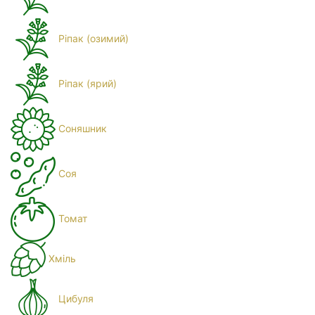
Ріпак (озимий)
Ріпак (ярий)
Соняшник
Соя
Томат
Хміль
Цибуля