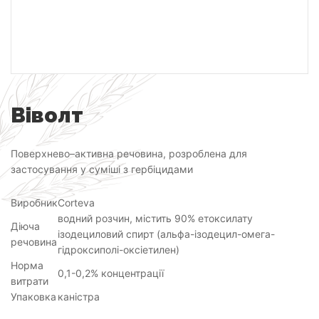
Віволт
Поверхнево–активна речовина, розроблена для
застосування у суміші з гербіцидами
Виробник
Corteva
водний розчин, містить 90% етоксилату
Діюча
ізодециловий спирт (альфа-ізодецил-омега-
речовина
гідроксиполі-оксіетилен)
Норма
0,1-0,2% концентрації
витрати
Упаковка
каністра