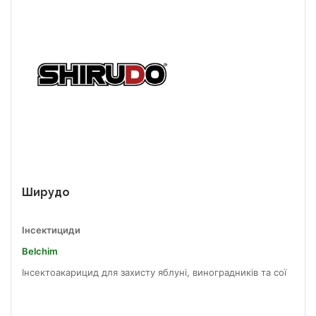
Ширудо
Інсектициди
Belchim
Інсектоакарицид для захисту яблуні, виноградників та сої