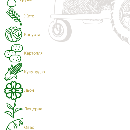
Жито
Капуста
Картопля
Кукурудза
Льон
Люцерна
Овес