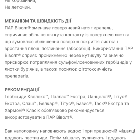
Не корозійний,
Не летючий.
МЕХАНІЗМ ТА ШВИДКІСТЬ ДІЇ
ПАР Віволт® зменшує поверхневий натяг крапель,
спричиняє збільшення кута контакту із поверхнею листка,
що зумовлює збільшення поверхні покриття листка і
зростання площі поглинання (абсорбції). Використання ПАР
Віволт® сприяє проникненню через кутикулу та значно
прискорює потрапляння сульфонілсечовинних гербіцидів у
листки бур’янів, а також посилює фітотоксичність
препаратів.
РЕКОМЕНДАЦІЇ
Гербіциди Квелекс™, Паллас™ Екстра, Ланцелот®, Тітус®
Екстра, Слаш™, Белкар®, Тітус®, Базис®, Таск® Екстра та
Хармоні® Класік обов’язково рекомендується
використовувати з ПАР Віволт®.
Бак наполовину наповнюють водою і при працюючій мішалці
додають пестициди. Потім мішалку зупиняють і додають