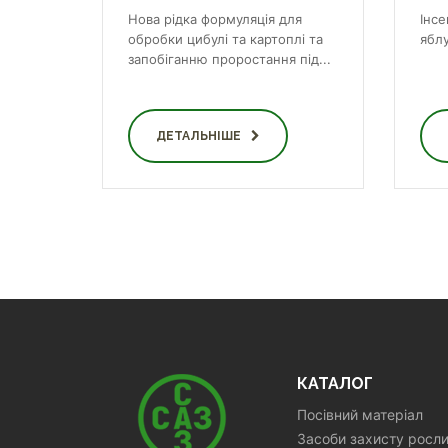
Нова рідка формуляція для
Інс
обробки цибулі та картоплі та
яблу
запобіганню проростання під...
ДЕТАЛЬНІШЕ
КАТАЛОГ
Посівний матеріал
Засоби захисту росл