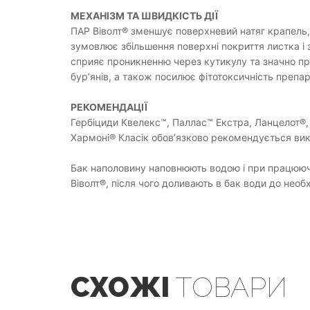
МЕХАНІЗМ ТА ШВИДКІСТЬ ДІЇ
ПАР Віволт® зменшує поверхневий натяг крапель,
зумовлює збільшення поверхні покриття листка і 
сприяє проникненню через кутикулу та значно пр
бур’янів, а також посилює фітотоксичність препар
РЕКОМЕНДАЦІЇ
Гербіциди Квелекс™, Паллас™ Екстра, Ланцелот®, 
Хармоні® Класік обов’язково рекомендується вик
Бак наполовину наповнюють водою і при працюючі
Віволт®, після чого доливають в бак води до необ
СХОЖІ
ТОВАРИ