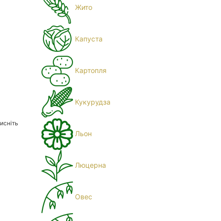
Жито
Капуста
Картопля
Кукурудза
исніть
Льон
Люцерна
Овес