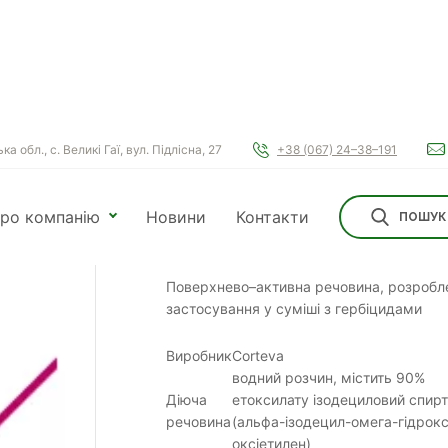
а обл., с. Великі Гаї, вул. Підлісна, 27
+38 (067) 24–38–191
ро компанію
Новини
Контакти
ПОШУК
Віволт
Поверхнево–активна речовина, розробл
застосування у суміші з гербіцидами
Виробник
Corteva
водний розчин, містить 90%
Діюча
етоксилату ізодециловий спирт
речовина
(альфа-ізодецил-омега-гідрокс
оксіетилен)