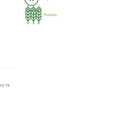
Ячмінь
ку та