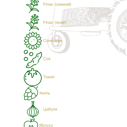
Ріпак (озимий)
Ріпак (ярий)
Соняшник
Соя
Томат
Хміль
Цибуля
Яблуко