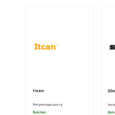
Іткен
Ши
Регулятори росту
Інс
Belchim
Bel