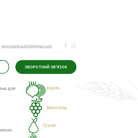
serviceagrozahid@gmail.com
ЗВОРОТНИЙ ЗВ'ЯЗОК
ДЛЯ КУЛЬТУР
Буряк
ена для
Виноград
Груша
иполі-