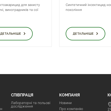
ектоакарицид для захисту
Синтетичний інсектицид но
ні, виноградників та сої
покоління
ДЕТАЛЬНІШЕ
ДЕТАЛЬНІШЕ
СПІВПРАЦЯ
КОМПАНІЯ
К
Лабораторні та польові
Новини
дослідження
ин
Про компанію
2