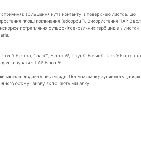
 спричиняє збільшення кута контакту із поверхнею листка, що
зростання площі поглинання (абсорбції). Використання ПАР Вівол
искорює потрапляння сульфонілсечовинних гербіцидів у листки
атів.
Тітус® Екстра, Слаш™, Белкар®, Тітус®, Базис®, Таск® Екстра та
ористовувати з ПАР Віволт®.
й мішалці додають пестициди. Потім мішалку зупиняють і дода
хідного об’єму і знову включають мішалку.