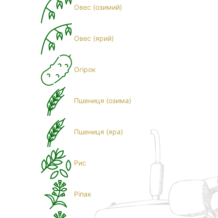
Овес (озимий)
Овес (ярий)
Огірок
Пшениця (озима)
Пшениця (яра)
Рис
Ріпак