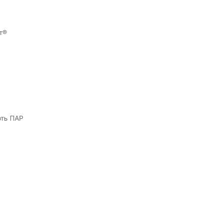
т®
ють ПАР