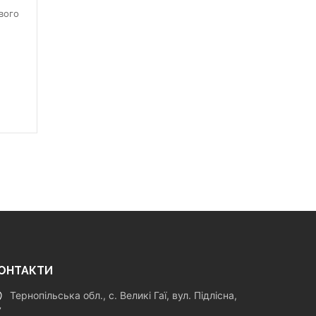
вого
ОНТАКТИ
Тернопільська обл., с. Великі Гаї, вул. Підлісна,
7