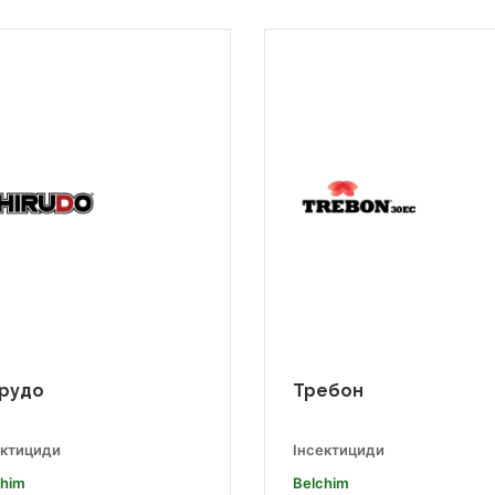
рудо
Требон
ектициди
Інсектициди
chim
Belchim