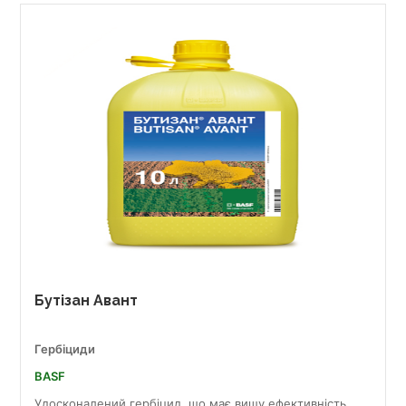
Бутізан Авант
Гербіциди
BASF
Удосконалений гербіцид, що має вищу ефективність