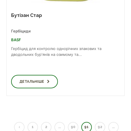
Бутізан Стар
Гербіциди
BASF
Гербіцид для контролю однорічних злакових та
дводольних бур'янів на озимому та...
ДЕТАЛЬНІШЕ
1
2
...
90
91
92
...