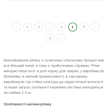
1
2
...
4
5
6
...
9
Культивування ріпаку у сучасному сільському процесі має
все більший попит, а тому є прибутковою справою. Ріпак
використовується в ролі корму для тварин, у виробництві
біопалива, в хімічній промисловості, в харчовому
виробництві. Це стійка культура до недостатньої вологості
та інших загроз, оскільки її коренева система знаходиться
на глибині 2-3 м.
Особливості насіння ріпаку