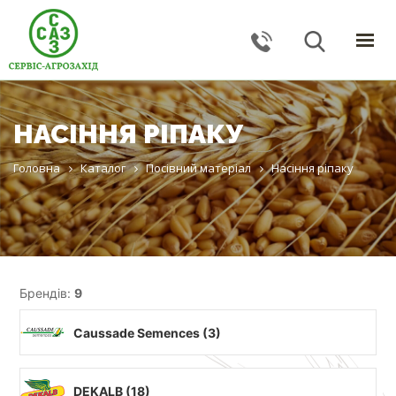
ГОЛОВНА
КАТАЛОГ
НАСІННЯ РІПАКУ
ПОСЛУГИ
ПРО КОМПАНІЮ
Головна
Каталог
Посівний матеріал
Насіння ріпаку
НОВИНИ
КОНТАКТИ
ЗВОРОТНИЙ ЗВ'ЯЗОК
Брендів:
9
Тернопільська обл., с. Великі Гаї, вул. Підлісна, 27
Caussade Semences (
3
)
+38 (067) 24–38–191
serviceagrozahid@gmail.com
DEKALB (
18
)