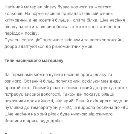
Насінний матеріал ріпаку буває чорного та жовтого
кольорів. На чорне насіння припадає більший рівень
клітковини, а на жовтий більше - олії та білка. Ціна насіння
ріпаку залежить від виробника та може зростати перед
періодом посіву.
Сучасні сорти цієї рослини є якісними та високоврожайні,
добре адаптуються до різноманітних умов.
Типи насіннєвого матеріалу
За термінами можна купити насіння ярого ріпаку та
озимого. Останній більш популярний, оскільки має вищу
врожайність. Озимий ріпак не вимогливий до ґрунту, проте
потребує високої вологості. Також він показує більші
показники врожайності, ніж ярий. Ранній схід ярого виду не
чутливий до температури у - 3С, а виросла рослина до -8С.
Ціна насіння на ярий ріпак буде нижчою від озимого.
Зернини в ярого виду дрібні.