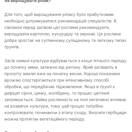
Як вирощувати ріпак?
Для того, щоб вирощування ріпаку було прибутковим
необхідно дотримуватися рекомендацій спеціалістів. В
сівозміні перед засівом цієї рослини рекомендують
вирощувати картоплю, кукурудзу та зернові. Ця рослина
добре зростає на суглинному,супіщаному та легкому типах
ґрунтів.
Засів озимої культури відбувається з кінця літнього періоду
до початку зими, залежно від регіону. Ярий засівають в
прогріту землю вже на початку весни. Хороші показники
врожаю спостерігаються при інтенсивному способі
обробки, що передбачає підживлення. Якщо в ґрунті є
дефіцит сірки, цинку, молібдену, то процес цвітіння
затримується. Зайва рослинність на полі негативно впливає
на розвиток культури, тому цей процес потрібно
контролювати, починаючи з етапу сходу. Вносити гербіциди
можна протягом вегетаційного періоду.