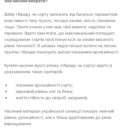
Яке насіння вибрати?
Вибір гібриду чи сорту залежить від багатьох параметрів:
властивості типу ґрунту, погодні умови, якість сівозміни
тощо. Проте кожен з них має свої вимоги, недоліки та
переваги. Варто пам'ятати, що максимальний потенціал
схрещуваних сортів простежується за умови високого
рівня технології. В умовах недостатньої вологи на легких
ґрунтах гібриди показують високі показники врожайності.
Купити насіння ярого ріпаку (гібриду чи сорту) варто із
урахуванням таких критеріїв:
показник врожайності сорту;
зерновий рівень олії та білка;
життєстійкість до хвороб, шкідників;
Насінний матеріал української селекції показує нижчий
рівень урожайності, але є більш адаптованим до умов
вирощування.