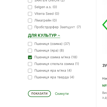
SAATEN UNION (
2
)
Selgen a.s. (
0
)
Viterra Seed (
0
)
Лімагрейн (
0
)
Пробст­дор­фер За­ат­цухт (
7
)
ДЛЯ КУЛЬТУР
Пшениця (озима) (
37
)
Пшениця (яра) (
8
)
Пшениця озима м'яка (
18
)
Пшениця спельта озима (
1
)
З
Пшениця яра м'яка (
4
)
Пшениця яра тверда (
4
)
На
NP
Ви
з 