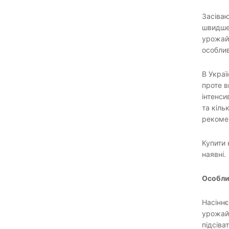
Засіваю
швидше,
урожайн
особлив
В Украї
проте в
інтенси
та кіль
рекомен
Купити 
наявні.
Особли
Насіннє
урожайн
підсіва