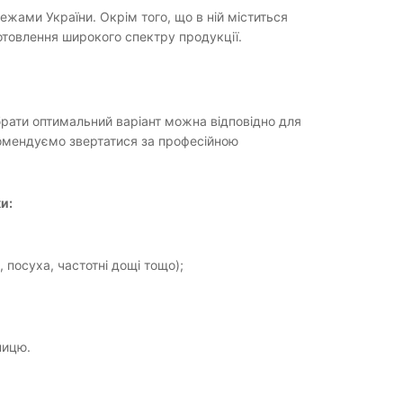
жами України. Окрім того, що в ній міститься
отовлення широкого спектру продукції.
обрати оптимальний варіант можна відповідно для
комендуємо звертатися за професійною
и:
 посуха, частотні дощі тощо);
ницю.