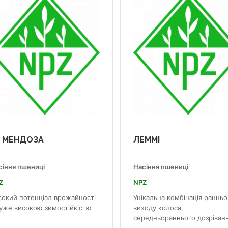
У МЕНДОЗА
ЛЕММІ
сіння пшениці
Насіння пшениці
Z
NPZ
сокий потенціал врожайності
Унікальна комбінація ранньо
дуже високою зимостійкістю
виходу колоса,
середньораннього дозрівання