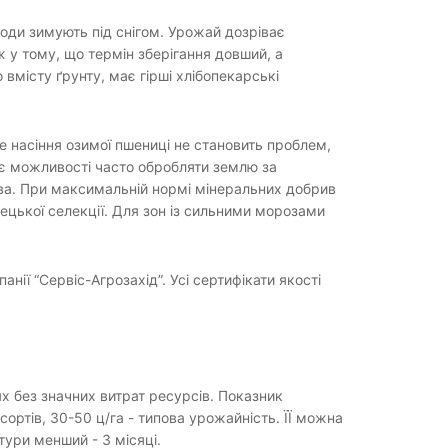
ходи зимують під снігом. Урожай дозріває
 у тому, що термін зберігання довший, а
 вмісту ґрунту, має гірші хлібопекарські
е насіння озимої пшениці не становить проблем,
ає можливості часто обробляти землю за
ва. При максимальній нормі мінеральних добрив
мецької селекції. Для зон із сильними морозами
нії “Сервіс-Агрозахід”. Усі сертифікати якості
х без значних витрат ресурсів. Показник
ортів, 30-50 ц/га - типова урожайність. ЇЇ можна
ьтури менший - 3 місяці.