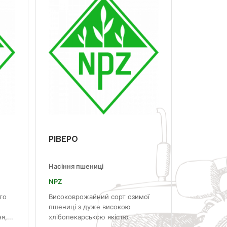
РІВЕРО
Насіння пшениці
NPZ
го
Високоврожайний сорт озимої
пшениці з дуже високою
,...
хлібопекарською якістю