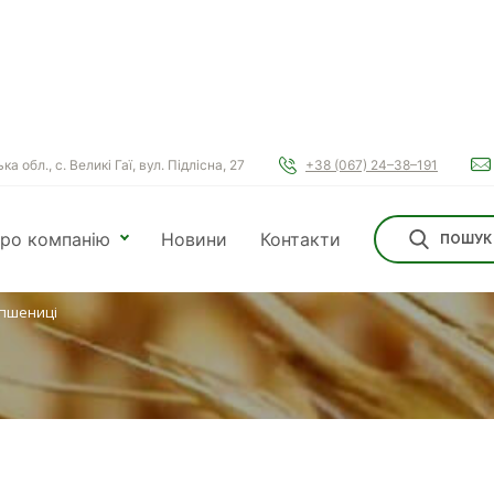
а обл., с. Великі Гаї, вул. Підлісна, 27
+38 (067) 24–38–191
ПШЕНИЦІ
ро компанію
Новини
Контакти
ПОШУК
 пшениці