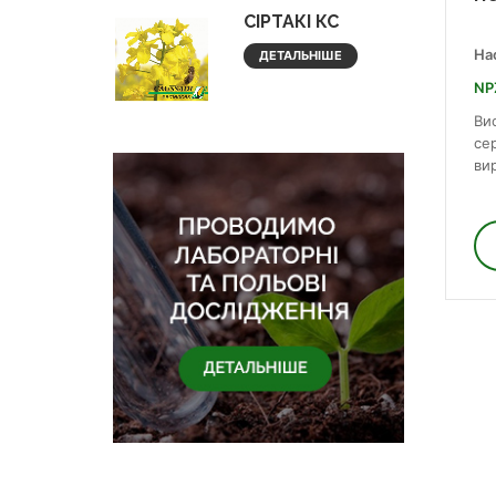
СІРТАКІ КС
На
ДЕТАЛЬНІШЕ
NP
Ви
се
ви