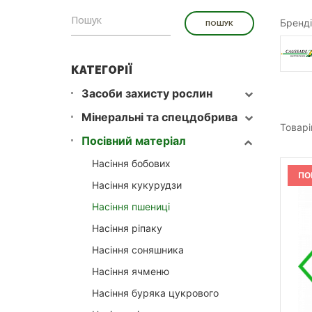
Бренді
КАТЕГОРІЇ
Засоби захисту рослин
Мінеральні та спецдобрива
Товарі
Посівний матеріал
Насіння бобових
ПО
Насіння кукурудзи
Насіння пшениці
Насіння ріпаку
Насіння соняшника
Насіння ячменю
Насіння буряка цукрового