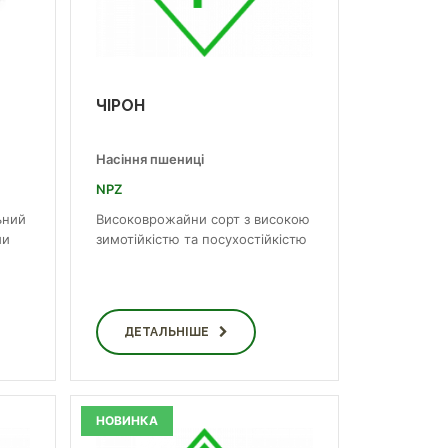
ЧІРОН
Насіння пшениці
NPZ
ьний
Високоврожайни сорт з високою
ми
зимотійкістю та посухостійкістю
ДЕТАЛЬНІШЕ
НОВИНКА