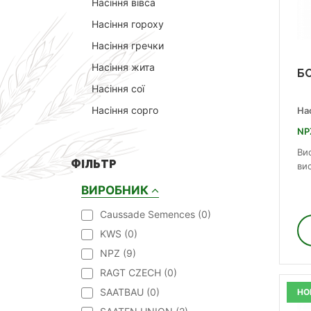
Насіння вівса
Насіння гороху
Насіння гречки
Насіння жита
Б
Насіння сої
Насіння сорго
На
NP
Ви
ФІЛЬТР
ви
ВИРОБНИК
Caussade Semences (
0
)
KWS (
0
)
NPZ (
9
)
RAGT CZECH (
0
)
SAATBAU (
0
)
НО