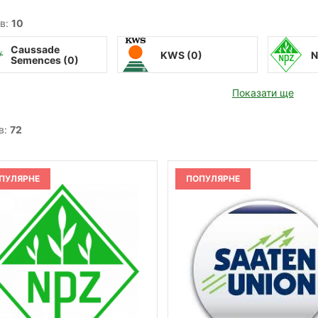
в:
10
Caussade
KWS (
0
)
N
Semences (
0
)
Показати ще
в:
72
ПУЛЯРНЕ
ПОПУЛЯРНЕ