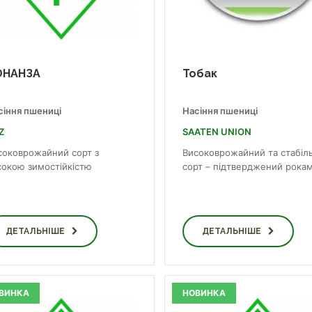
ОНАНЗА
Тобак
сіння пшениці
Насіння пшениці
Z
SAATEN UNION
соковрожайний сорт з
Високоврожайний та стабіл
сокою зимостійкістю
сорт – підтверджений рока
ДЕТАЛЬНІШЕ
ДЕТАЛЬНІШЕ
ВИНКА
НОВИНКА