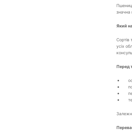
Пшениця
значна 
Який н
Сортів 
усіх об
консуль
Перед т
о
п
п
т
Залежно
Переваг