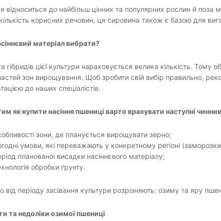
 відноситься до найбільш цінних та популярних рослин й поза ме
кількість корисних речовин, ця сировина також є базою для виг
асіннєвий матеріал вибрати?
та гібридів цієї культури нараховується велика кількість. Тому 
ластей зон вирощування. Щоб зробити свій вибір правильно, ре
тацією до наших спеціалістів.
им як купити насіння пшениці варто врахувати наступні чинник
собливості зони, де планується вирощувати зерно;
огодні умови, які переважають у конкретному регіоні (заморозки,
еріод планованої висадки насіннєвого матеріалу;
ехнологія обробки ґрунту.
 від періоду засівання культури розрізняють: озиму та яру пше
и та недоліки озимої пшениці