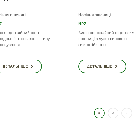
сіння пшениці
Насіння пшениці
Z
NPZ
соковрожайний сорт
Високоврожайний сорт озим
редньо-інтенсивного типу
пшениці з дуже високою
рощування
зимостійкістю
ДЕТАЛЬНІШЕ
ДЕТАЛЬНІШЕ
1
2