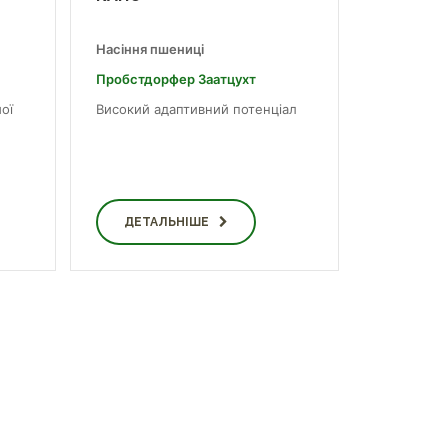
Насіння пшениці
Пробст­дор­фер За­ат­цухт
ої
Високий адаптивний потенціал
ДЕТАЛЬНІШЕ