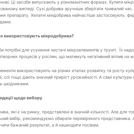
нові. Ці засоби випускають у різноманітних формах. Купити мі
ованому вигляді. Сухі добрива зручніше зберігати тривалий час
ня препарату. Хелатні міндобрива найчастіше застосовують фер
идами.
го використовують мікродобрива?
би потрібні для усунення нестачі мікроелементів у ґрунті. Їх н
творних процесів у рослин, що матимуть негативний вплив на 
ементи використовують на різних етапах розвитку та росту кул
і, сої тощо дають значний приріст урожайності. А самі культури 
ь шкідниками.
ндації щодо вибору
ива, які є на ринку, представлені в значній кількості. Але для 
ний вибір, рекомендуємо обирати перевіреного представника. А
чити бажаний результат, а й нашкодити посівам.