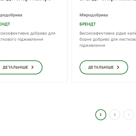
кродобрива
Мікродобрива
ЕНДТ
БРЕНДТ
сокоефективне добриво для
Високоефективне рідке калі
сткового підживлення
борне добриво для листков
підживлення
ДЕТАЛЬНІШЕ
ДЕТАЛЬНІШЕ
1
2