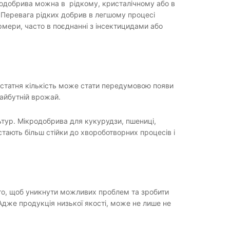
кродобрива можна в рідкому, кристалічному або в
. Перевага рідких добрив в легшому процесі
мери, часто в поєднанні з інсектицидами або
едостатня кількість може стати передумовою появи
майбутній врожай.
ьтур. Мікродобрива для кукурудзи, пшениці,
стають більш стійки до хвороботворних процесів і
того, щоб уникнути можливих проблем та зробити
дже продукція низької якості, може не лише не