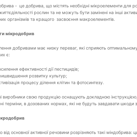
брива - це добрива, що містять необхідні мікроелементи для ро
життєдіяльності рослин та не можуть бути замінені на інші актив
их організмів та кращого засвоєння макроелементів.
ги мікродобрив
ення добривами має низку переваг, які сприяють оптимальному
их є:
осилення ефективності дії пестицидів;
ришвидшення розвитку культур;
ктивізація процесу ділення клітин та фотосинтезу.
і виробники свою продукцію оснащують докладною інструкцією,
ні терміни, в дозованих нормах, які не будуть завдавати шкоди з
ікродобрив
 від основної активної речовини розрізняють такі міндобрива: цин