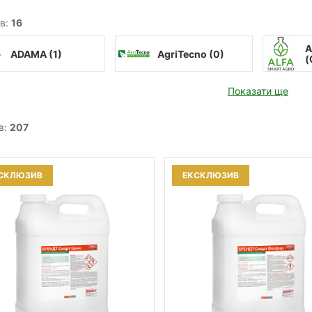
в:
16
A
ADAMA (
1
)
AgriTecno (
0
)
(
Показати ще
в:
207
СКЛЮЗИВ
ЕКСКЛЮЗИВ