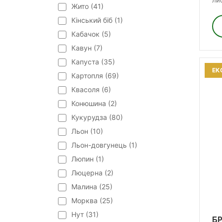
лис
Жито (
41
)
Кінський біб (
1
)
Кабачок (
5
)
Кавун (
7
)
Капуста (
35
)
ЕК
Картопля (
69
)
Квасоля (
6
)
Конюшина (
2
)
Кукурудза (
80
)
Льон (
10
)
Льон-довгунець (
1
)
Люпин (
1
)
Люцерна (
2
)
Малина (
25
)
Морква (
25
)
Нут (
31
)
БР