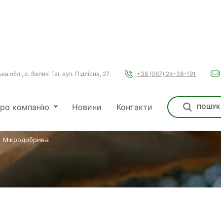
а обл., с. Великі Гаї, вул. Підлісна, 27
+38 (067) 24–38–191
РИВА
ро компанію
Новини
Контакти
ПОШУК
Мікродобрива