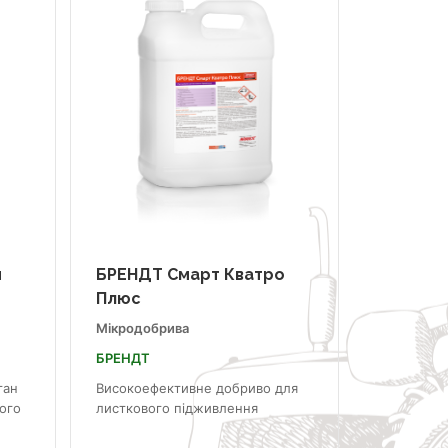
н
БРЕНДТ Смарт Кватро
Плюс
Мікродобрива
БРЕНДТ
ган
Високоефективне добриво для
ого
листкового підживлення