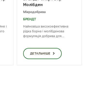
Молібден
Мікродобрива
БРЕНДТ
йне і
Найновіша високоефективна
ого
рідка борна і молібденова
формуляція добрива для...
ДЕТАЛЬНІШЕ