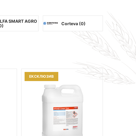
LFA SMART AGRO
Corteva (
0
)
0
)
ЕКСКЛЮЗИВ