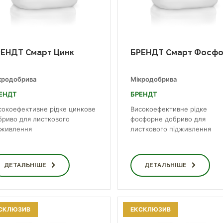
ЕНДТ Смарт Цинк
БРЕНДТ Смарт Фосф
кродобрива
Мікродобрива
ЕНДТ
БРЕНДТ
сокоефективне рідке цинкове
Високоефективне рідке
бриво для листкового
фосфорне добриво для
дживлення
листкового підживлення
ДЕТАЛЬНІШЕ
ДЕТАЛЬНІШЕ
СКЛЮЗИВ
ЕКСКЛЮЗИВ