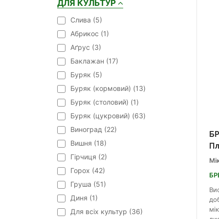
ДЛЯ КУЛЬТУР
Cлива (
5
)
Абрикос (
1
)
Аґрус (
3
)
Баклажан (
17
)
Буряк (
5
)
Буряк (кормовий) (
13
)
Буряк (столовий) (
1
)
Буряк (цукровий) (
63
)
Виноград (
22
)
БР
Вишня (
18
)
П
Гірчиця (
2
)
Мі
Горох (
42
)
БР
Груша (
51
)
Ви
Диня (
1
)
до
мі
Для всіх культур (
36
)