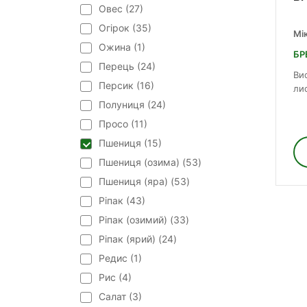
Овес (
27
)
Огірок (
35
)
Мі
Ожина (
1
)
БР
Перець (
24
)
Ви
Персик (
16
)
ли
Полуниця (
24
)
Просо (
11
)
Пшениця (
15
)
Пшениця (озима) (
53
)
Пшениця (яра) (
53
)
Ріпак (
43
)
Ріпак (озимий) (
33
)
Ріпак (ярий) (
24
)
Редис (
1
)
Рис (
4
)
Салат (
3
)