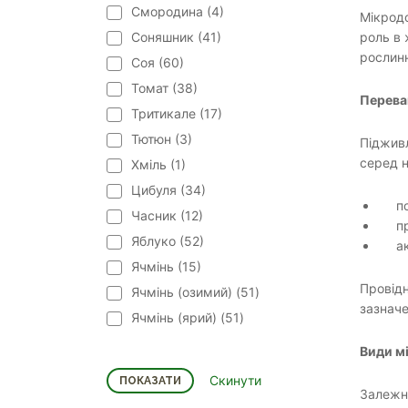
Смородина (
4
)
Мікродо
Соняшник (
41
)
роль в 
рослинн
Соя (
60
)
Томат (
38
)
Перева
Тритикале (
17
)
Тютюн (
3
)
Підживл
серед н
Хміль (
1
)
Цибуля (
34
)
п
Часник (
12
)
п
Яблуко (
52
)
а
Ячмінь (
15
)
Провідн
Ячмінь (озимий) (
51
)
зазначе
Ячмінь (ярий) (
51
)
Види м
Залежно