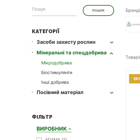
Бренді
КАТЕГОРІЇ
Засоби захисту рослин
Мінеральні та спецдобрива
Товарі
Мікродобрива
Біостимулянти
ЕК
Інші добрива
Посівний матеріал
ФІЛЬТР
ВИРОБНИК
ADAMA (
1
)