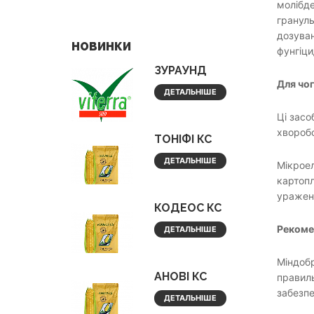
молібде
грануль
дозуван
НОВИНКИ
фунгіц
ЗУРАУНД
Для чо
ДЕТАЛЬНІШЕ
Ці засо
хворобо
ТОНІФІ КС
ДЕТАЛЬНІШЕ
Мікроел
картопл
уражен
КОДЕОС КС
Рекоме
ДЕТАЛЬНІШЕ
Міндобр
АНОВІ КС
правиль
забезпе
ДЕТАЛЬНІШЕ