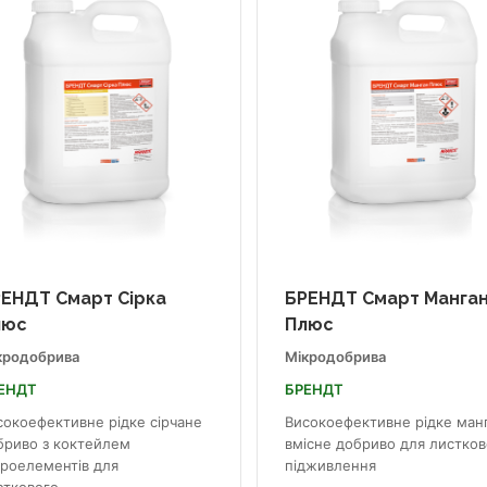
ЕНДТ Смарт Сірка
БРЕНДТ Смарт Манга
люс
Плюс
кродобрива
Мікродобрива
ЕНДТ
БРЕНДТ
сокоефективне рідке сірчане
Високоефективне рідке ман
бриво з коктейлем
вмісне добриво для листков
кроелементів для
підживлення