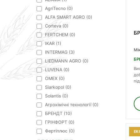
AgriTecno (
0
)
ALFA SMART AGRO (
0
)
Corteva (
0
)
БР
FERTCHEM (
0
)
IKAR (
1
)
Мі
INTERMAG (
3
)
БР
LIEDMANN AGRO (
0
)
Ви
LUVENA (
0
)
до
OMEX (
0
)
пі
Siarkopol (
0
)
Solantis (
0
)
Агрохімічні технології (
0
)
БРЕНДТ (
10
)
ГРІНФОРТ (
0
)
Фертіплюс (
0
)
ЕК