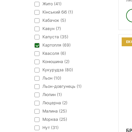
лис
Жито (
41
)
Кінський біб (
1
)
Кабачок (
5
)
Кавун (
7
)
Капуста (
35
)
ЕК
Картопля (
69
)
Квасоля (
6
)
Конюшина (
2
)
Кукурудза (
80
)
Льон (
10
)
Льон-довгунець (
1
)
Люпин (
1
)
Люцерна (
2
)
Малина (
25
)
Морква (
25
)
Нут (
31
)
БР