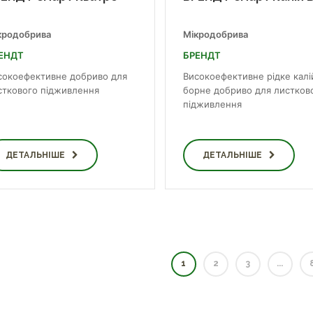
кродобрива
Мікродобрива
ЕНДТ
БРЕНДТ
сокоефективне добриво для
Високоефективне рідке калі
сткового підживлення
борне добриво для листков
підживлення
ДЕТАЛЬНІШЕ
ДЕТАЛЬНІШЕ
1
2
3
...