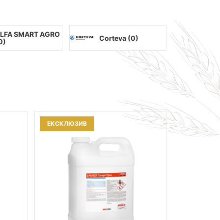
LFA SMART AGRO
Corteva (
0
)
0
)
ЕКСКЛЮЗИВ