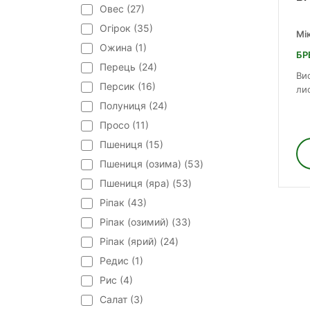
Овес (
27
)
Огірок (
35
)
Мі
Ожина (
1
)
БР
Перець (
24
)
Ви
Персик (
16
)
ли
Полуниця (
24
)
Просо (
11
)
Пшениця (
15
)
Пшениця (озима) (
53
)
Пшениця (яра) (
53
)
Ріпак (
43
)
Ріпак (озимий) (
33
)
Ріпак (ярий) (
24
)
Редис (
1
)
Рис (
4
)
Салат (
3
)