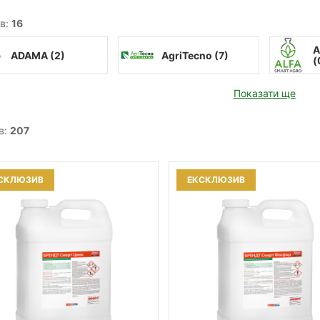
в:
16
A
ADAMA (
2
)
AgriTecno (
7
)
(
Показати ще
в:
207
СКЛЮЗИВ
ЕКСКЛЮЗИВ