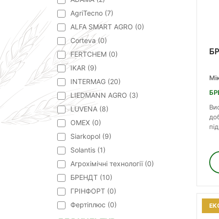
AgriTecno (
7
)
ALFA SMART AGRO (
0
)
Corteva (
0
)
БР
FERTCHEM (
0
)
IKAR (
9
)
Мі
INTERMAG (
20
)
БР
LIEDMANN AGRO (
3
)
Ви
LUVENA (
8
)
до
OMEX (
0
)
пі
Siarkopol (
9
)
Solantis (
1
)
Агрохімічні технології (
0
)
БРЕНДТ (
10
)
ГРІНФОРТ (
0
)
Фертіплюс (
0
)
ЕК