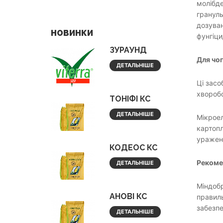
молібде
грануль
дозуван
НОВИНКИ
фунгіц
ЗУРАУНД
Для чо
ДЕТАЛЬНІШЕ
Ці засо
хворобо
ТОНІФІ КС
ДЕТАЛЬНІШЕ
Мікроел
картопл
уражен
КОДЕОС КС
Рекоме
ДЕТАЛЬНІШЕ
Міндобр
АНОВІ КС
правиль
забезпе
ДЕТАЛЬНІШЕ