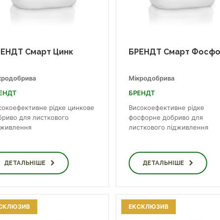
ЕНДТ Смарт Цинк
БРЕНДТ Смарт Фосф
кродобрива
Мікродобрива
ЕНДТ
БРЕНДТ
сокоефективне рідке цинкове
Високоефективне рідке
бриво для листкового
фосфорне добриво для
дживлення
листкового підживлення
ДЕТАЛЬНІШЕ
ДЕТАЛЬНІШЕ
СКЛЮЗИВ
ЕКСКЛЮЗИВ