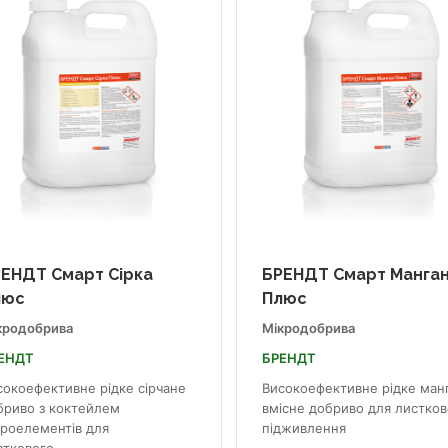
ЕНДТ Смарт Сірка
БРЕНДТ Смарт Манга
люс
Плюс
кродобрива
Мікродобрива
ЕНДТ
БРЕНДТ
сокоефективне рідке сірчане
Високоефективне рідке ман
бриво з коктейлем
вмісне добриво для листков
кроелементів для
підживлення