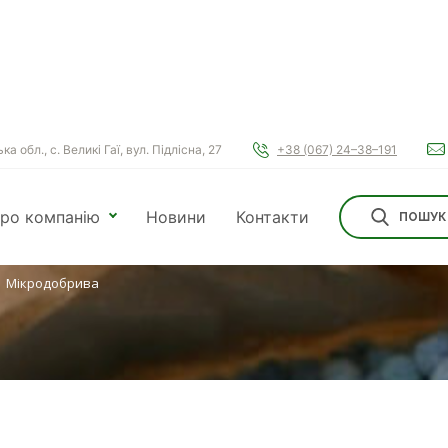
а обл., с. Великі Гаї, вул. Підлісна, 27
+38 (067) 24–38–191
РИВА
ро компанію
Новини
Контакти
ПОШУК
Мікродобрива