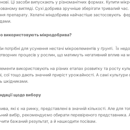
нові. Ці засоби випускають у різноманітних формах. Купити мі
ованому вигляді. Сухі добрива зручніше зберігати тривалий час
ня препарату. Хелатні міндобрива найчастіше застосовують фер
идами.
го використовують мікродобрива?
би потрібні для усунення нестачі мікроелементів у ґрунті. Їх н
творних процесів у рослин, що матимуть негативний вплив на 
ементи використовують на різних етапах розвитку та росту кул
і, сої тощо дають значний приріст урожайності. А самі культури 
ь шкідниками.
ндації щодо вибору
ива, які є на ринку, представлені в значній кількості. Але для 
ний вибір, рекомендуємо обирати перевіреного представника. А
чити бажаний результат, а й нашкодити посівам.