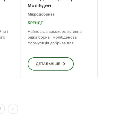
Молібден
Мікродобрива
БРЕНДТ
йне і
Найновіша високоефективна
ого
рідка борна і молібденова
формуляція добрива для...
ДЕТАЛЬНІШЕ
8