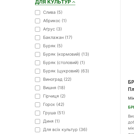
ДЛЯ КУЛЬТУР
Cлива (
5
)
Абрикос (
1
)
Аґрус (
3
)
Баклажан (
17
)
Буряк (
5
)
Буряк (кормовий) (
13
)
Буряк (столовий) (
1
)
Буряк (цукровий) (
63
)
Виноград (
22
)
БР
Вишня (
18
)
П
Гірчиця (
2
)
Мі
Горох (
42
)
БР
Груша (
51
)
Ви
Диня (
1
)
до
мі
Для всіх культур (
36
)