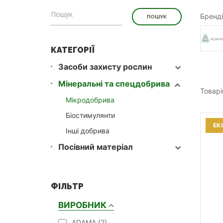
Бренді
КАТЕГОРІЇ
Засоби захисту рослин
Мінеральні та спецдобрива
Товарі
Мікродобрива
Біостимулянти
ЕК
Інші добрива
Посівний матеріал
ФІЛЬТР
ВИРОБНИК
ADAMA (
2
)