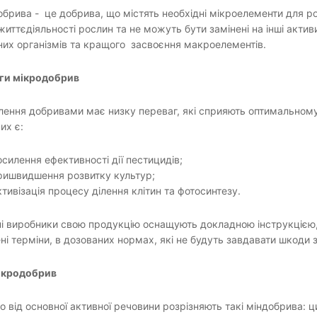
брива - це добрива, що містять необхідні мікроелементи для ро
життєдіяльності рослин та не можуть бути замінені на інші актив
их організмів та кращого засвоєння макроелементів.
ги мікродобрив
ення добривами має низку переваг, які сприяють оптимальному
их є:
осилення ефективності дії пестицидів;
ришвидшення розвитку культур;
ктивізація процесу ділення клітин та фотосинтезу.
і виробники свою продукцію оснащують докладною інструкцією,
ні терміни, в дозованих нормах, які не будуть завдавати шкоди з
ікродобрив
 від основної активної речовини розрізняють такі міндобрива: цин