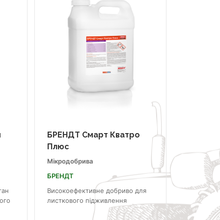
н
БРЕНДТ Смарт Кватро
Плюс
Мікродобрива
БРЕНДТ
ган
Високоефективне добриво для
ого
листкового підживлення