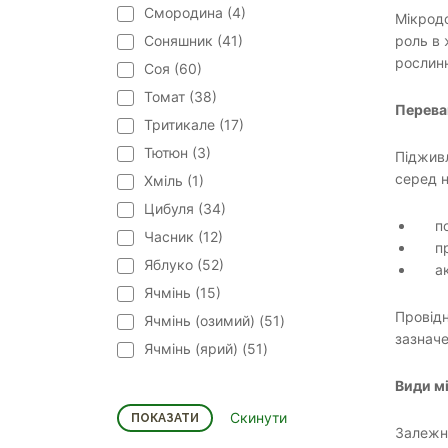
Смородина (
4
)
Мікродо
Соняшник (
41
)
роль в 
рослинн
Соя (
60
)
Томат (
38
)
Перева
Тритикале (
17
)
Тютюн (
3
)
Підживл
серед н
Хміль (
1
)
Цибуля (
34
)
п
Часник (
12
)
п
Яблуко (
52
)
а
Ячмінь (
15
)
Провідн
Ячмінь (озимий) (
51
)
зазначе
Ячмінь (ярий) (
51
)
Види м
Залежно