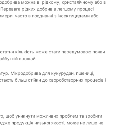
кродобрива можна в рідкому, кристалічному або в
. Перевага рідких добрив в легшому процесі
мери, часто в поєднанні з інсектицидами або
едостатня кількість може стати передумовою появи
майбутній врожай.
ьтур. Мікродобрива для кукурудзи, пшениці,
стають більш стійки до хвороботворних процесів і
того, щоб уникнути можливих проблем та зробити
дже продукція низької якості, може не лише не