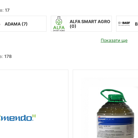
в:
17
ALFA SMART AGRO
ADAMA (
7
)
B
(
0
)
Показати ще
в:
178