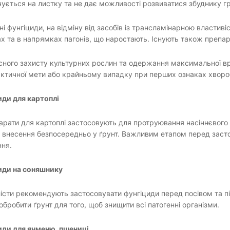
ується на листку та не дає можливості розвиватися збуднику г
і фунгіциди, на відміну від засобів із трансламінарною властив
х та в напрямках пагонів, що наростають. Існують також препара
сного захисту культурних рослин та одержання максимальної в
ктичної мети або крайньому випадку при перших ознаках хворо
ди для картоплі
арати для картоплі застосовують для протруювання насіннєвого 
 внесення безпосередньо у ґрунт. Важливим етапом перед заст
ння.
иди на соняшнику
істи рекомендують застосовувати фунгіциди перед посівом та п
бробити ґрунт для того, щоб знищити всі патогенні організми.
иди для ячменю, пшениці