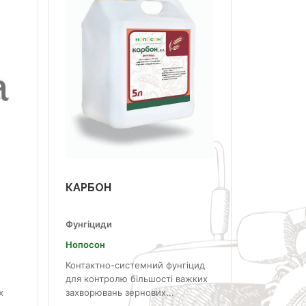
КАРБОН
Фунгіциди
Нопосон
Контактно-системний фунгіцид
для контролю більшості важких
х
захворювань зернових...