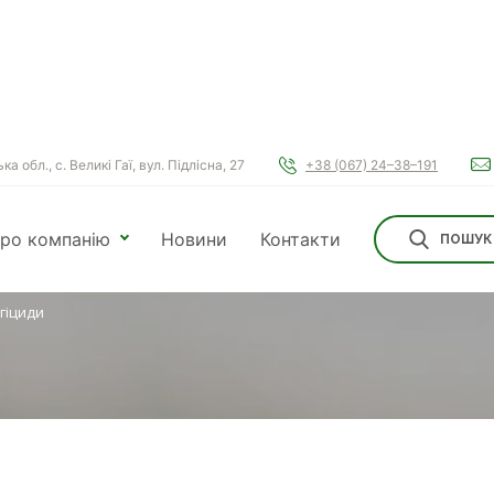
а обл., с. Великі Гаї, вул. Підлісна, 27
+38 (067) 24–38–191
И
ро компанію
Новини
Контакти
ПОШУК
гіциди