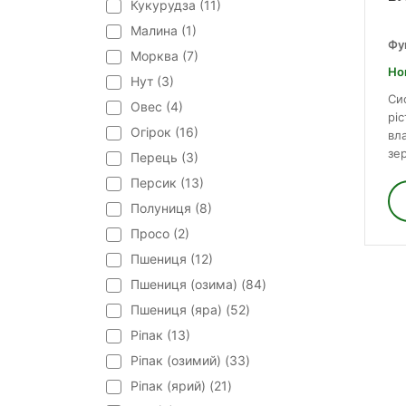
Кукурудза (
11
)
Малина (
1
)
Фу
Морква (
7
)
Но
Нут (
3
)
Си
Овес (
4
)
рі
Огірок (
16
)
вл
зер
Перець (
3
)
Персик (
13
)
Полуниця (
8
)
Просо (
2
)
Пшениця (
12
)
Пшениця (озима) (
84
)
Пшениця (яра) (
52
)
Ріпак (
13
)
Ріпак (озимий) (
33
)
Ріпак (ярий) (
21
)