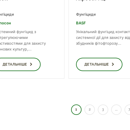
нгіциди
Фунгіциди
посон
BASF
стемний фунгіцид з
Унiкальний фунгiцид контак
стрегулюючими
системної дiї для захисту від
астивостями для захисту
збудників фiтофторозу...
нових культур,...
ДЕТАЛЬНІШЕ
ДЕТАЛЬНІШЕ
1
2
3
...