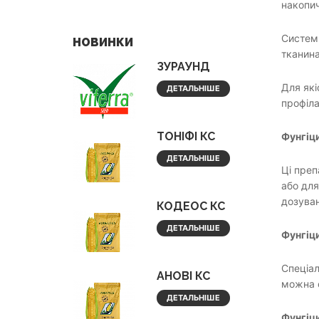
накопич
Системн
НОВИНКИ
тканина
ЗУРАУНД
Для які
ДЕТАЛЬНІШЕ
профіла
ТОНІФІ КС
Фунгіци
ДЕТАЛЬНІШЕ
Ці преп
або для
дозува
КОДЕОС КС
ДЕТАЛЬНІШЕ
Фунгіц
Спеціал
АНОВІ КС
можна о
ДЕТАЛЬНІШЕ
Фунгіц