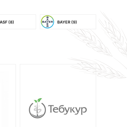
ASF (
8
)
BAYER (
9
)