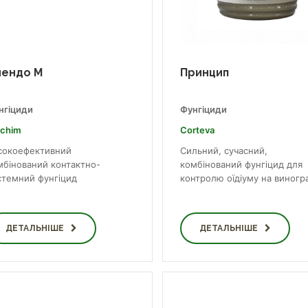
ендо М
Принцип
нгіциди
Фунгіциди
lchim
Corteva
сокоефективний
Сильний, сучасний,
мбінований контактно-
комбінований фунгіцид для
стемний фунгіцид
контролю оїдіуму на виноград
ДЕТАЛЬНІШЕ
ДЕТАЛЬНІШЕ