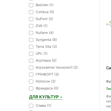
Belchim (
1
)
Corteva (
5
)
DuPont (
2
)
DVA (
1
)
Nufarm (
4
)
Syngenta (
8
)
Terra Vita (
3
)
UPL (
1
)
Агрітема (
0
)
Агрохімічні технології (
2
)
Си
ГРІНФОРТ (
3
)
Нопосон (
2
)
Фу
Франдеса (
0
)
Ter
Фун
ДЛЯ КУЛЬТУР
сис
Cлива (
1
)
хво