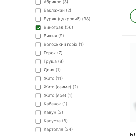
Абрикос (
3
)
Баклажан (
2
)
Буряк (цукровий) (
38
)
Виноград (
56
)
Вишня (
9
)
Волоський горіх (
1
)
Горох (
7
)
Груша (
8
)
Диня (
1
)
Жито (
11
)
Жито (озиме) (
2
)
Жито (яре) (
1
)
Кабачок (
1
)
Кавун (
3
)
Капуста (
8
)
Картопля (
34
)
Б