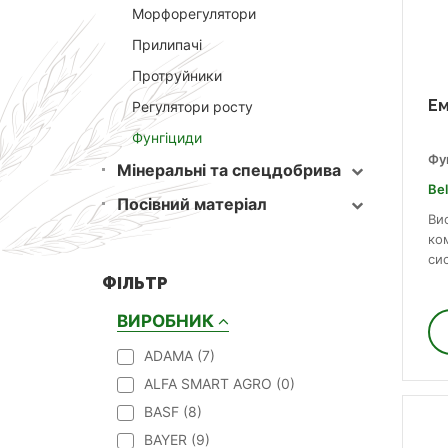
Морфорегулятори
Прилипачі
Протруйники
Ем
Регулятори росту
Фунгіциди
Фу
Мінеральні та спецдобрива
Be
Посівний матеріал
Ви
ко
си
ФІЛЬТР
ВИРОБНИК
ADAMA (
7
)
ALFA SMART AGRO (
0
)
BASF (
8
)
BAYER (
9
)