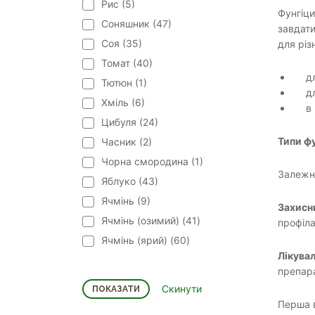
Рис (
5
)
Фунгіци
Соняшник (
47
)
завдати
Соя (
35
)
для різн
Томат (
40
)
д
Тютюн (
1
)
д
Хміль (
6
)
в
Цибуля (
24
)
Типи фу
Часник (
2
)
Чорна смородина (
1
)
Залежно
Яблуко (
43
)
Ячмінь (
9
)
Захисн
Ячмінь (озимий) (
41
)
профіла
Ячмінь (ярий) (
60
)
Лікува
препара
Перша в