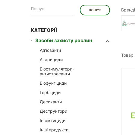
Бренді
КАТЕГОРІЇ
Засоби захисту рослин
Ад'юванти
Товарі
Акарициди
Біостимулятори-
антистресанти
Біофунгіциди
Гербіциди
Десиканти
Деструктори
Інсектициди
Інші продукти