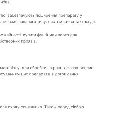
рибка.
істю, забезпечують поширення препарату у
ти комбінованого типу: системно-контактної дії.
рожайності купити фунгіциди варто для
ботворних проявів.
матеріалу, для обробки на ранніх фазах рослин
осуванням цих препаратів є дотримання
ісля сходу соняшника. Також перед сівбою