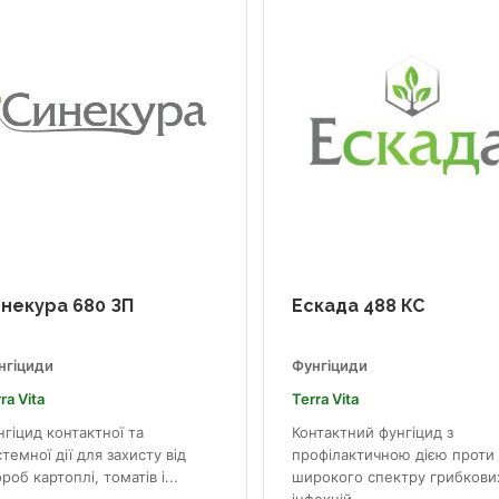
некура 680 ЗП
Ескада 488 КС
нгіциди
Фунгіциди
ra Vita
Terra Vita
гіцид контактної та
Контактний фунгіцид з
темної дії для захисту від
профілактичною дією проти
роб картоплі, томатів і...
широкого спектру грибкови