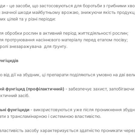
ди - це засоби, що застосовуються для боротьби з грибними хв
 значної шкоди майбутньому врожаю, знижуючи якість продукції
их цілей та у різні періоди:
ля обробки рослин в активний період життєдіяльності рослин;
ля протруювання насіннєвого матеріалу перед етапом посіву;
 ролі знезаражувача для ґрунту.
нгіцидів
 від дії на збудник, ці препарати поділяються умовно на дві вели
ий фунгіцид (профілактичний)
- забезпечує захист, запобігаюч
ктичний засіб.
льні фунгіциди
- використовуються уже після проникнення збудни
ти з трансламінарною і системною властивістю.
ластивість засобу характеризується здатністю проникати через