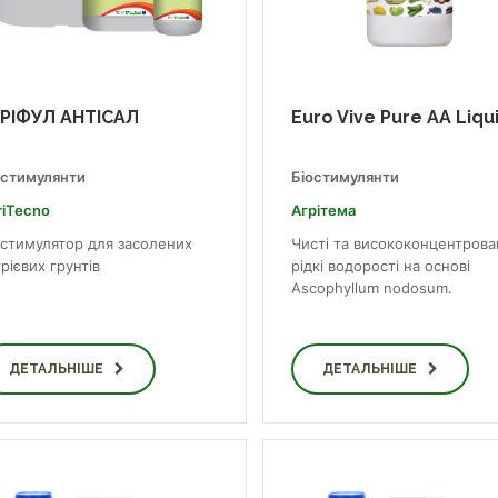
РІФУЛ АНТІСАЛ
Euro Vive Pure AA Liqu
остимулянти
Біостимулянти
riTecno
Агрітема
остимулятор для засолених
Чисті та висококонцентрова
рієвих грунтів
рідкі водорості на основі
Ascophyllum nodosum.
ДЕТАЛЬНІШЕ
ДЕТАЛЬНІШЕ