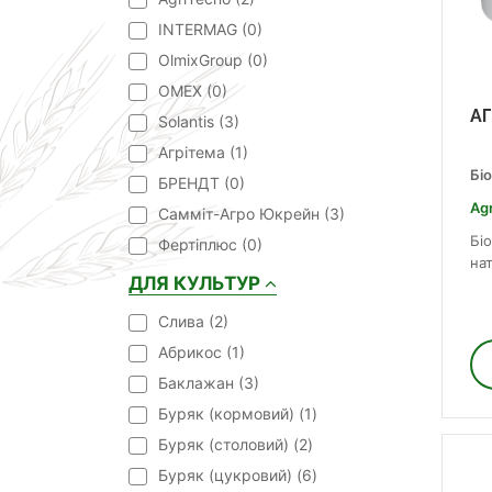
INTERMAG (
0
)
OlmixGroup (
0
)
OMEX (
0
)
АГ
Solantis (
3
)
Агрітема (
1
)
Бі
БРЕНДТ (
0
)
Ag
Самміт-Агро Юкрейн (
3
)
Бі
Фертіплюс (
0
)
нат
ДЛЯ КУЛЬТУР
Cлива (
2
)
Абрикос (
1
)
Баклажан (
3
)
Буряк (кормовий) (
1
)
Буряк (столовий) (
2
)
Буряк (цукровий) (
6
)