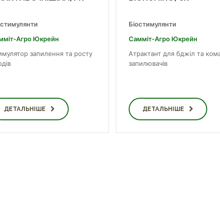
остимулянти
Біостимулянти
мміт-Агро Юкрейн
Самміт-Агро Юкрейн
имулятор запилення та росту
Атрактант для бджіл та ком
одів
запилювачів
ДЕТАЛЬНІШЕ
ДЕТАЛЬНІШЕ