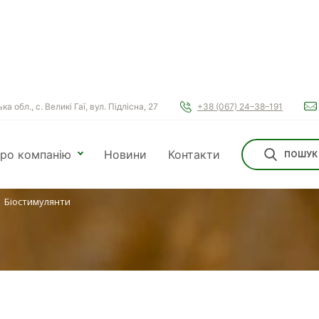
а обл., с. Великі Гаї, вул. Підлісна, 27
+38 (067) 24–38–191
ЛЯНТИ
ро компанію
Новини
Контакти
ПОШУК
Біостимулянти