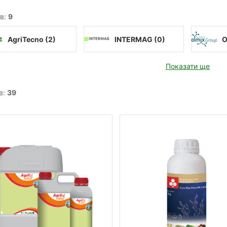
в:
9
AgriTecno (
2
)
INTERMAG (
0
)
O
Показати ще
в:
39