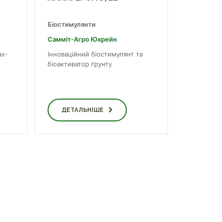
Біостимулянти
Самміт-Агро Юкрейн
ах-
Інноваційний біостимулянт та
біоактиватор ґрунту
ДЕТАЛЬНІШЕ