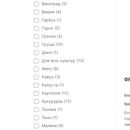
Виноград (
5
)
Вишня (
4
)
Гарбуз (
1
)
Горох (
5
)
Гречка (
2
)
Груша (
10
)
Диня (
1
)
Для всіх культур (
12
)
Жито (
8
)
Кавун (
3
)
Ф
Капуста (
1
)
Картопля (
11
)
Бі
Кукурудза (
15
)
Sol
Лохина (
1
)
Бі
Льон (
1
)
під
зав
Малина (
6
)