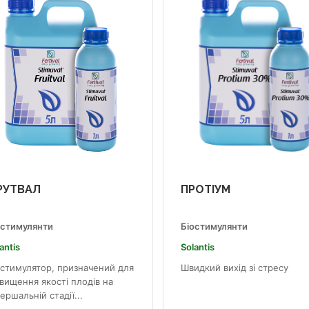
РУТВАЛ
ПРОТІУМ
остимулянти
Біостимулянти
antis
Solantis
остимулятор, призначений для
Швидкий вихід зі стресу
вищення якості плодів на
ершальній стадії...