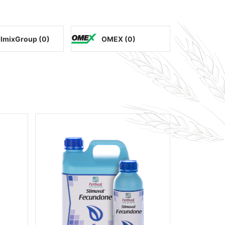
lmixGroup (
0
)
OMEX (
0
)