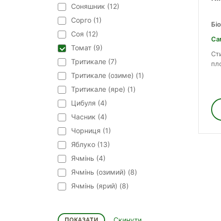
Соняшник (
12
)
Сорго (
1
)
Бі
Соя (
12
)
Са
Томат (
9
)
Ст
Тритикале (
7
)
пл
Тритикале (озиме) (
1
)
Тритикале (яре) (
1
)
Цибуля (
4
)
Часник (
4
)
Чорниця (
1
)
Яблуко (
13
)
Ячмінь (
4
)
Ячмінь (озимий) (
8
)
Ячмінь (ярий) (
8
)