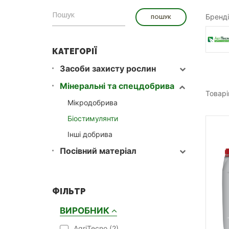
Бренді
КАТЕГОРІЇ
Засоби захисту рослин
Мінеральні та спецдобрива
Товарі
Мікродобрива
Біостимулянти
Інші добрива
Посівний матеріал
ФІЛЬТР
ВИРОБНИК
AgriTecno (
2
)