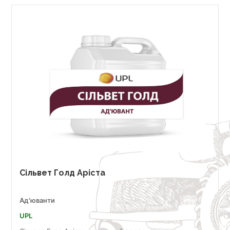
Сільвет Голд Аріста
Ад'юванти
UPL